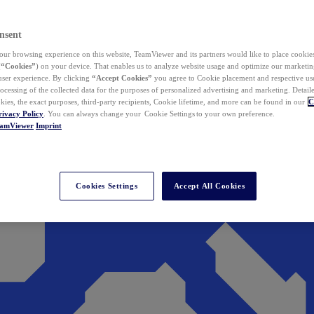
nsent
ur browsing experience on this website, TeamViewer and its partners would like to place cookies
(
“Cookies”
) on your device. That enables us to analyze website usage and optimize our marketing
 user experience. By clicking
“Accept Cookies”
you agree to Cookie placement and respective use,
ocessing of the collected data for the purposes of personalized advertising and marketing. Detail
kies, the exact purposes, third-party recipients, Cookie lifetime, and more can be found in our
C
rivacy Policy
. You can always change your Cookie Settings to your own preference.
eamViewer
Imprint
Cookies Settings
Accept All Cookies