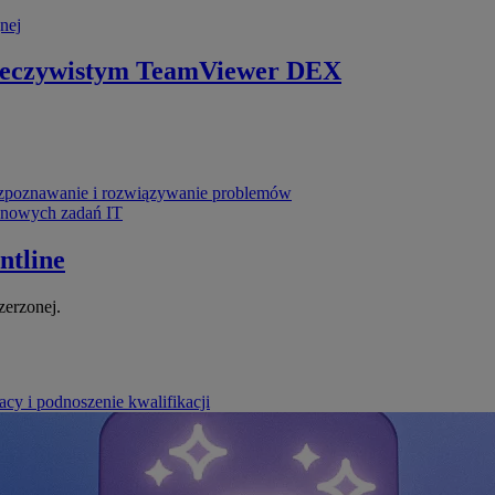
nej
zeczywistym
TeamViewer DEX
poznawanie i rozwiązywanie problemów
ynowych zadań IT
ntline
zerzonej.
cy i podnoszenie kwalifikacji