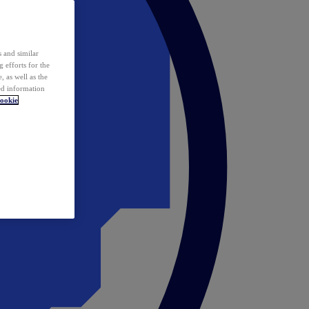
 and similar
 efforts for the
 as well as the
ed information
ookie