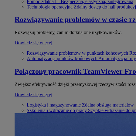
Pomoc zdalna IT
Bezpieczna, elastyczna, zintegrowana
Technologia operacyjna
Zdalny dostęp do hali produkcyj
Rozwiązywanie problemów w czasie r
Rozwiązuj problemy, zanim dotkną one użytkowników.
Dowiedz się więcej
Rozwiązywanie problemów w punktach końcowych
Roz
Automatyzacja punktów końcowych
Automatyzacja rut
Połączony pracownik
TeamViewer Fro
Zwiększ efektywność dzięki przemysłowej rzeczywistości rozs
Dowiedz się więcej
Logistyka i magazynowanie
Zdalna obsługa materiałów
Szkolenia i wdrażanie do pracy
Szybkie wdrażanie do pra