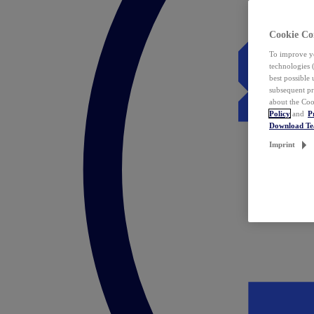
Cookie Co
To improve yo
technologies 
best possible
subsequent pr
about the Coo
Policy
and
P
Download T
Imprint