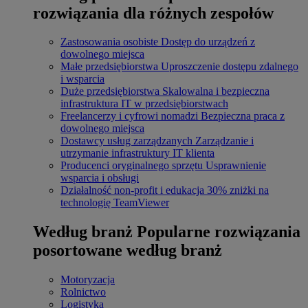
rozwiązania dla różnych zespołów
Zastosowania osobiste
Dostęp do urządzeń z
dowolnego miejsca
Małe przedsiębiorstwa
Uproszczenie dostępu zdalnego
i wsparcia
Duże przedsiębiorstwa
Skalowalna i bezpieczna
infrastruktura IT w przedsiębiorstwach
Freelancerzy i cyfrowi nomadzi
Bezpieczna praca z
dowolnego miejsca
Dostawcy usług zarządzanych
Zarządzanie i
utrzymanie infrastruktury IT klienta
Producenci oryginalnego sprzętu
Usprawnienie
wsparcia i obsługi
Działalność non-profit i edukacja
30% zniżki na
technologię TeamViewer
Według branż
Popularne rozwiązania
posortowane według branż
Motoryzacja
Rolnictwo
Logistyka