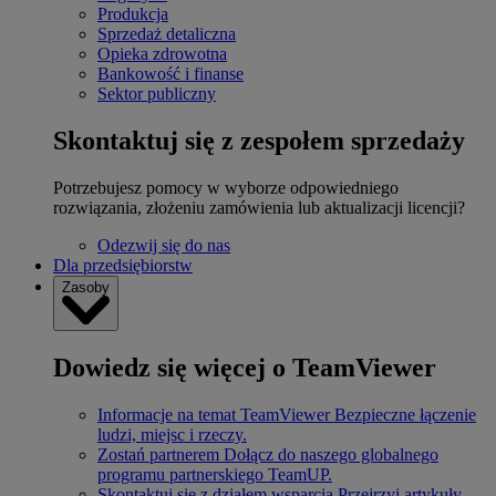
Produkcja
Sprzedaż detaliczna
Opieka zdrowotna
Bankowość i finanse
Sektor publiczny
Skontaktuj się z zespołem sprzedaży
Potrzebujesz pomocy w wyborze odpowiedniego
rozwiązania, złożeniu zamówienia lub aktualizacji licencji?
Odezwij się do nas
Dla przedsiębiorstw
Zasoby
Dowiedz się więcej o TeamViewer
Informacje na temat TeamViewer
Bezpieczne łączenie
ludzi, miejsc i rzeczy.
Zostań partnerem
Dołącz do naszego globalnego
programu partnerskiego TeamUP.
Skontaktuj się z działem wsparcia
Przejrzyj artykuły