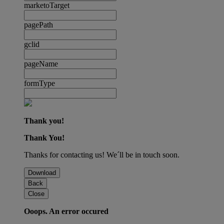
marketoTarget
pagePath
gclid
pageName
formType
Thank you!
Thank You!
Thanks for contacting us! We´ll be in touch soon.
Download
Back
Close
Ooops. An error occured