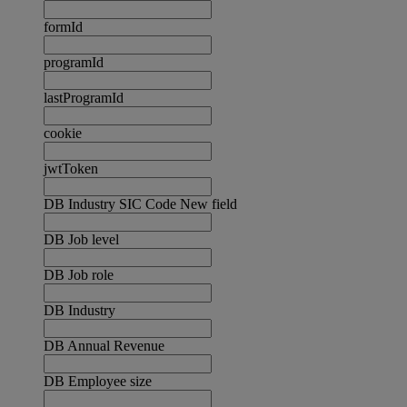
formId
programId
lastProgramId
cookie
jwtToken
DB Industry SIC Code New field
DB Job level
DB Job role
DB Industry
DB Annual Revenue
DB Employee size