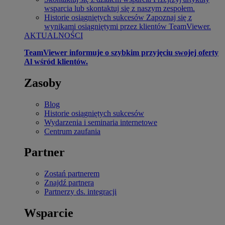
wsparcia lub skontaktuj się z naszym zespołem.
Historie osiągniętych sukcesów
Zapoznaj się z
wynikami osiągniętymi przez klientów TeamViewer.
AKTUALNOŚCI
TeamViewer informuje o szybkim przyjęciu swojej oferty
Al wśród klientów.
Zasoby
Blog
Historie osiągniętych sukcesów
Wydarzenia i seminaria internetowe
Centrum zaufania
Partner
Zostań partnerem
Znajdź partnera
Partnerzy ds. integracji
Wsparcie