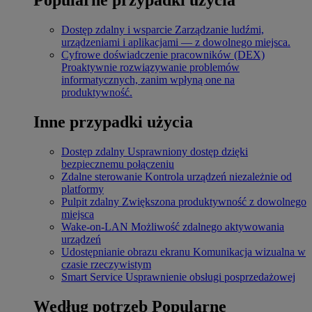
Dostęp zdalny i wsparcie
Zarządzanie ludźmi,
urządzeniami i aplikacjami — z dowolnego miejsca.
Cyfrowe doświadczenie pracowników (DEX)
Proaktywnie rozwiązywanie problemów
informatycznych, zanim wpłyną one na
produktywność.
Inne przypadki użycia
Dostęp zdalny
Usprawniony dostęp dzięki
bezpiecznemu połączeniu
Zdalne sterowanie
Kontrola urządzeń niezależnie od
platformy
Pulpit zdalny
Zwiększona produktywność z dowolnego
miejsca
Wake-on-LAN
Możliwość zdalnego aktywowania
urządzeń
Udostępnianie obrazu ekranu
Komunikacja wizualna w
czasie rzeczywistym
Smart Service
Usprawnienie obsługi posprzedażowej
Według potrzeb
Popularne