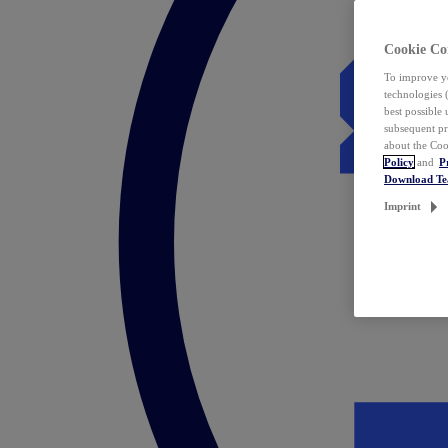
Cookie Co
To improve yo
technologies 
best possible
subsequent pr
about the Coo
Policy
and
P
Download T
Imprint