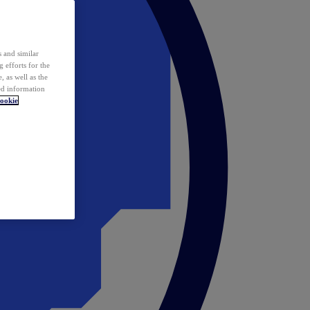
 and similar
 efforts for the
 as well as the
ed information
ookie