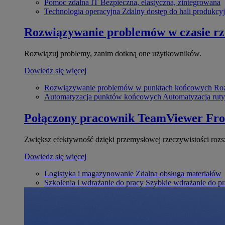
Pomoc zdalna IT
Bezpieczna, elastyczna, zintegrowana
Technologia operacyjna
Zdalny dostęp do hali produkcyj
Rozwiązywanie problemów w czasie r
Rozwiązuj problemy, zanim dotkną one użytkowników.
Dowiedz się więcej
Rozwiązywanie problemów w punktach końcowych
Roz
Automatyzacja punktów końcowych
Automatyzacja rut
Połączony pracownik
TeamViewer Fro
Zwiększ efektywność dzięki przemysłowej rzeczywistości rozs
Dowiedz się więcej
Logistyka i magazynowanie
Zdalna obsługa materiałów
Szkolenia i wdrażanie do pracy
Szybkie wdrażanie do pra