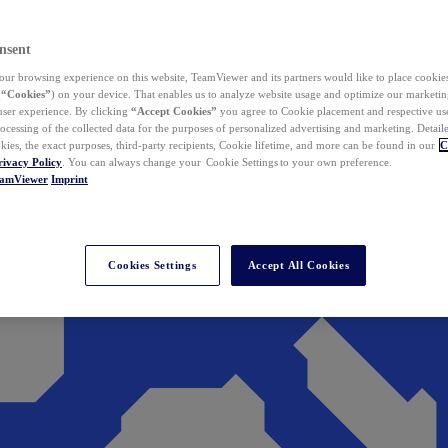
nsent
ur browsing experience on this website, TeamViewer and its partners would like to place cookies
(
“Cookies”
) on your device. That enables us to analyze website usage and optimize our marketing
 user experience. By clicking
“Accept Cookies”
you agree to Cookie placement and respective use,
ocessing of the collected data for the purposes of personalized advertising and marketing. Detail
kies, the exact purposes, third-party recipients, Cookie lifetime, and more can be found in our
C
rivacy Policy
. You can always change your Cookie Settings to your own preference.
eamViewer
Imprint
Cookies Settings
Accept All Cookies