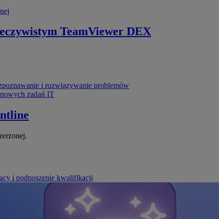
nej
zeczywistym
TeamViewer DEX
poznawanie i rozwiązywanie problemów
ynowych zadań IT
ntline
zerzonej.
cy i podnoszenie kwalifikacji