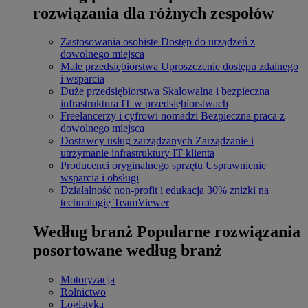
rozwiązania dla różnych zespołów
Zastosowania osobiste
Dostęp do urządzeń z
dowolnego miejsca
Małe przedsiębiorstwa
Uproszczenie dostępu zdalnego
i wsparcia
Duże przedsiębiorstwa
Skalowalna i bezpieczna
infrastruktura IT w przedsiębiorstwach
Freelancerzy i cyfrowi nomadzi
Bezpieczna praca z
dowolnego miejsca
Dostawcy usług zarządzanych
Zarządzanie i
utrzymanie infrastruktury IT klienta
Producenci oryginalnego sprzętu
Usprawnienie
wsparcia i obsługi
Działalność non-profit i edukacja
30% zniżki na
technologię TeamViewer
Według branż
Popularne rozwiązania
posortowane według branż
Motoryzacja
Rolnictwo
Logistyka