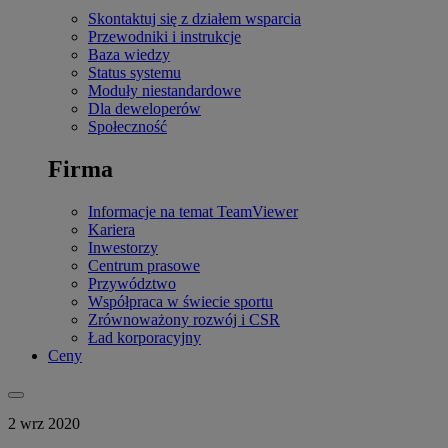
Skontaktuj się z działem wsparcia
Przewodniki i instrukcje
Baza wiedzy
Status systemu
Moduły niestandardowe
Dla deweloperów
Społeczność
Firma
Informacje na temat TeamViewer
Kariera
Inwestorzy
Centrum prasowe
Przywództwo
Współpraca w świecie sportu
Zrównoważony rozwój i CSR
Ład korporacyjny
Ceny
2 wrz 2020