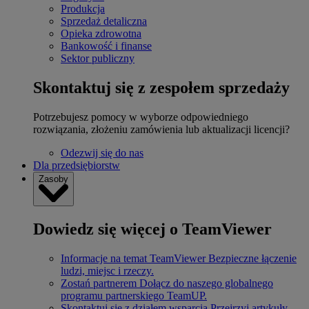
Produkcja
Sprzedaż detaliczna
Opieka zdrowotna
Bankowość i finanse
Sektor publiczny
Skontaktuj się z zespołem sprzedaży
Potrzebujesz pomocy w wyborze odpowiedniego
rozwiązania, złożeniu zamówienia lub aktualizacji licencji?
Odezwij się do nas
Dla przedsiębiorstw
Zasoby
Dowiedz się więcej o TeamViewer
Informacje na temat TeamViewer
Bezpieczne łączenie
ludzi, miejsc i rzeczy.
Zostań partnerem
Dołącz do naszego globalnego
programu partnerskiego TeamUP.
Skontaktuj się z działem wsparcia
Przejrzyj artykuły