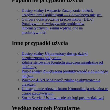
Dostęp zdalny i wsparcie
Zarządzanie ludźmi,
urządzeniami i aplikacjami — z dowolnego miejsca.
Cyfrowe doświadczenie pracowników (DEX)
Proaktywnie rozwiązywanie problemów
informatycznych, zanim wpłyną one na
produktywność.
Inne przypadki użycia
Dostęp zdalny
Usprawniony dostęp dzięki
bezpiecznemu połączeniu
Zdalne sterowanie
Kontrola urządzeń niezależnie od
platformy
Pulpit zdalny
Zwiększona produktywność z dowolnego
miejsca
Wake-on-LAN
Możliwość zdalnego aktywowania
urządzeń
Udostępnianie obrazu ekranu
Komunikacja wizualna w
czasie rzeczywistym
Smart Service
Usprawnienie obsługi posprzedażowej
Według potrzeb
Popularne