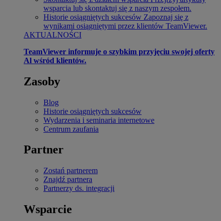
wsparcia lub skontaktuj się z naszym zespołem.
Historie osiągniętych sukcesów
Zapoznaj się z
wynikami osiągniętymi przez klientów TeamViewer.
AKTUALNOŚCI
TeamViewer informuje o szybkim przyjęciu swojej oferty
Al wśród klientów.
Zasoby
Blog
Historie osiągniętych sukcesów
Wydarzenia i seminaria internetowe
Centrum zaufania
Partner
Zostań partnerem
Znajdź partnera
Partnerzy ds. integracji
Wsparcie