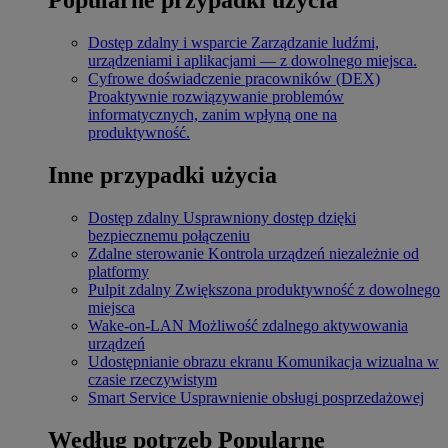
Dostęp zdalny i wsparcie
Zarządzanie ludźmi,
urządzeniami i aplikacjami — z dowolnego miejsca.
Cyfrowe doświadczenie pracowników (DEX)
Proaktywnie rozwiązywanie problemów
informatycznych, zanim wpłyną one na
produktywność.
Inne przypadki użycia
Dostęp zdalny
Usprawniony dostęp dzięki
bezpiecznemu połączeniu
Zdalne sterowanie
Kontrola urządzeń niezależnie od
platformy
Pulpit zdalny
Zwiększona produktywność z dowolnego
miejsca
Wake-on-LAN
Możliwość zdalnego aktywowania
urządzeń
Udostępnianie obrazu ekranu
Komunikacja wizualna w
czasie rzeczywistym
Smart Service
Usprawnienie obsługi posprzedażowej
Według potrzeb
Popularne