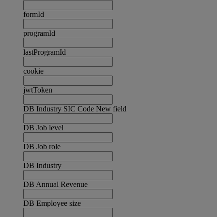
formId
programId
lastProgramId
cookie
jwtToken
DB Industry SIC Code New field
DB Job level
DB Job role
DB Industry
DB Annual Revenue
DB Employee size