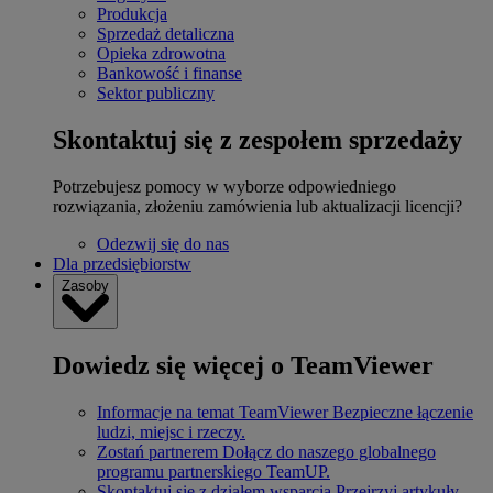
Produkcja
Sprzedaż detaliczna
Opieka zdrowotna
Bankowość i finanse
Sektor publiczny
Skontaktuj się z zespołem sprzedaży
Potrzebujesz pomocy w wyborze odpowiedniego
rozwiązania, złożeniu zamówienia lub aktualizacji licencji?
Odezwij się do nas
Dla przedsiębiorstw
Zasoby
Dowiedz się więcej o TeamViewer
Informacje na temat TeamViewer
Bezpieczne łączenie
ludzi, miejsc i rzeczy.
Zostań partnerem
Dołącz do naszego globalnego
programu partnerskiego TeamUP.
Skontaktuj się z działem wsparcia
Przejrzyj artykuły