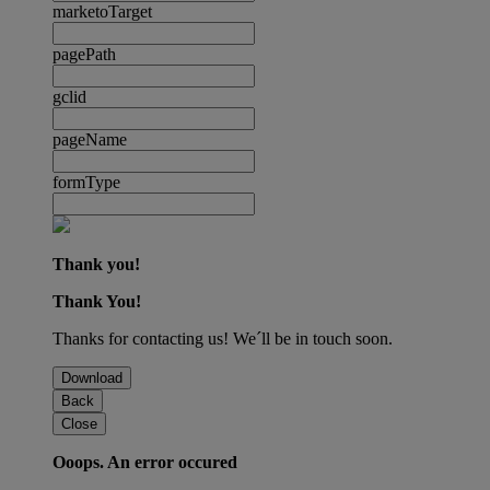
marketoTarget
pagePath
gclid
pageName
formType
Thank you!
Thank You!
Thanks for contacting us! We´ll be in touch soon.
Download
Back
Close
Ooops. An error occured