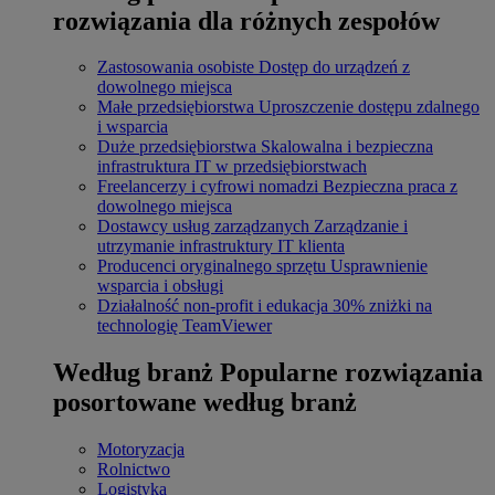
rozwiązania dla różnych zespołów
Zastosowania osobiste
Dostęp do urządzeń z
dowolnego miejsca
Małe przedsiębiorstwa
Uproszczenie dostępu zdalnego
i wsparcia
Duże przedsiębiorstwa
Skalowalna i bezpieczna
infrastruktura IT w przedsiębiorstwach
Freelancerzy i cyfrowi nomadzi
Bezpieczna praca z
dowolnego miejsca
Dostawcy usług zarządzanych
Zarządzanie i
utrzymanie infrastruktury IT klienta
Producenci oryginalnego sprzętu
Usprawnienie
wsparcia i obsługi
Działalność non-profit i edukacja
30% zniżki na
technologię TeamViewer
Według branż
Popularne rozwiązania
posortowane według branż
Motoryzacja
Rolnictwo
Logistyka