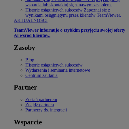
wsparcia lub skontaktuj się z naszym zespołem.
Historie osiągniętych sukcesów
Zapoznaj się z
wynikami osiągniętymi przez klientów TeamViewer.
AKTUALNOŚCI
TeamViewer informuje o szybkim przyjęciu swojej oferty
Al wśród klientów.
Zasoby
Blog
Historie osiągniętych sukcesów
Wydarzenia i seminaria internetowe
Centrum zaufania
Partner
Zostań partnerem
Znajdź partnera
Partnerzy ds. integracji
Wsparcie