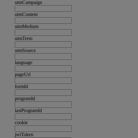
utmCampaign
utmContent
utmMedium
utmTerm
utmSource
language
pageUrl
formId
programId
lastProgramId
cookie
jwtToken