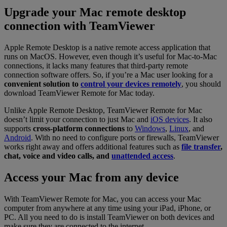
Upgrade your Mac remote desktop
connection with TeamViewer
Apple Remote Desktop is a native remote access application that
runs on MacOS. However, even though it’s useful for Mac-to-Mac
connections, it lacks many features that third-party remote
connection software offers. So, if you’re a Mac user looking for a
convenient solution to
control your devices remotely
, you should
download TeamViewer Remote for Mac today.
Unlike Apple Remote Desktop, TeamViewer Remote for Mac
doesn’t limit your connection to just Mac and
iOS devices
. It also
supports
cross-platform connections
to
Windows
,
Linux
, and
Android
. With no need to configure ports or firewalls, TeamViewer
works right away and offers additional features such as
file transfer
,
chat, voice and video calls, and
unattended access
.
Access your Mac from any device
With TeamViewer Remote for Mac, you can access your Mac
computer from anywhere at any time using your iPad, iPhone, or
PC. All you need to do is install TeamViewer on both devices and
make sure they are connected to the internet.