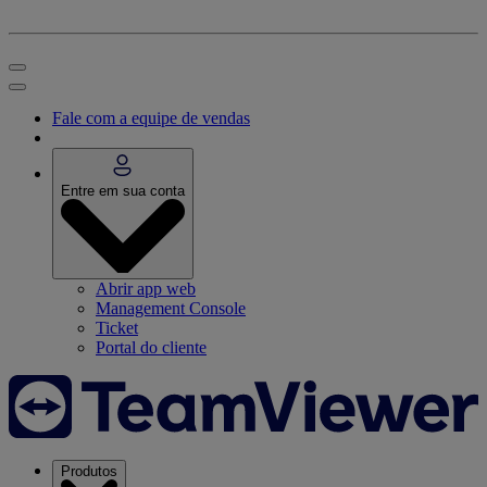
Fale com a equipe de vendas
Entre em sua conta
Abrir app web
Management Console
Ticket
Portal do cliente
Produtos