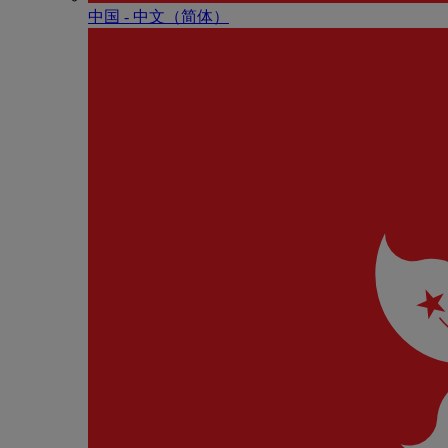
中国 - 中⽂（简体）