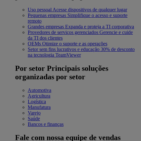
Uso pessoal
Acesse dispositivos de qualquer lugar
Pequenas empresas
Simplifique o acesso e suporte
remoto
Grandes empresas
Expanda e proteja a TI corporativa
Provedores de serviços gerenciados
Gerencie e cuide
da TI dos clientes
OEMs
Otimize o suporte e as operações
Setor sem fins lucrativos e educação
30% de desconto
na tecnologia TeamViewer
Por setor
Principais soluções
organizadas por setor
Automotiva
Agricultura
Logística
Manufatura
Varejo
Saúde
Bancos e finanças
Fale com nossa equipe de vendas