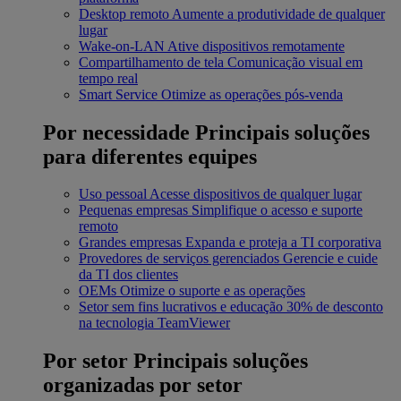
Desktop remoto
Aumente a produtividade de qualquer
lugar
Wake-on-LAN
Ative dispositivos remotamente
Compartilhamento de tela
Comunicação visual em
tempo real
Smart Service
Otimize as operações pós-venda
Por necessidade
Principais soluções
para diferentes equipes
Uso pessoal
Acesse dispositivos de qualquer lugar
Pequenas empresas
Simplifique o acesso e suporte
remoto
Grandes empresas
Expanda e proteja a TI corporativa
Provedores de serviços gerenciados
Gerencie e cuide
da TI dos clientes
OEMs
Otimize o suporte e as operações
Setor sem fins lucrativos e educação
30% de desconto
na tecnologia TeamViewer
Por setor
Principais soluções
organizadas por setor