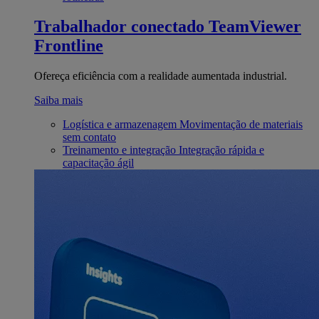
Trabalhador conectado
TeamViewer
Frontline
Ofereça eficiência com a realidade aumentada industrial.
Saiba mais
Logística e armazenagem
Movimentação de materiais
sem contato
Treinamento e integração
Integração rápida e
capacitação ágil