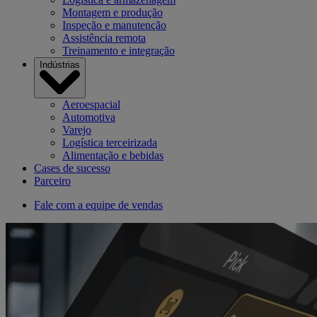
Montagem e produção
Inspeção e manutenção
Assistência remota
Treinamento e integração
Indústrias
Aeroespacial
Automotiva
Varejo
Logística terceirizada
Alimentação e bebidas
Cases de sucesso
Parceiro
Fale com a equipe de vendas