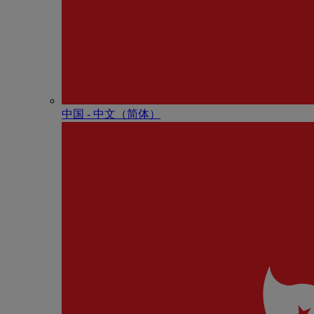
中国 - 中⽂（简体）