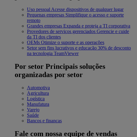
Uso pessoal
Acesse dispositivos de qualquer lugar
Pequenas empresas
Simplifique o acesso e suporte
remoto
Grandes empresas
Expanda e proteja a TI corporativa
Provedores de serviços gerenciados
Gerencie e cuide
da TI dos clientes
OEMs
Otimize o suporte e as operações
Setor sem fins lucrativos e educação
30% de desconto
na tecnologia TeamViewer
Por setor
Principais soluções
organizadas por setor
Automotiva
Agricultura
Logística
Manufatura
Varejo
Saúde
Bancos e finanças
Fale com nossa equipe de vendas