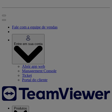
Fale com a equipe de vendas
Entre em sua conta
Abrir app web
Management Console
Ticket
Portal do cliente
Produtos