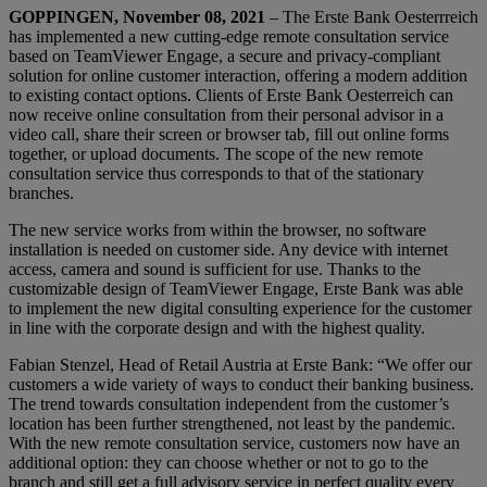
GOPPINGEN, November 08, 2021
– The Erste Bank Oesterrreich
has implemented a new cutting-edge remote consultation service
based on TeamViewer Engage, a secure and privacy-compliant
solution for online customer interaction, offering a modern addition
to existing contact options. Clients of Erste Bank Oesterreich can
now receive online consultation from their personal advisor in a
video call, share their screen or browser tab, fill out online forms
together, or upload documents. The scope of the new remote
consultation service thus corresponds to that of the stationary
branches.
The new service works from within the browser, no software
installation is needed on customer side. Any device with internet
access, camera and sound is sufficient for use. Thanks to the
customizable design of TeamViewer Engage, Erste Bank was able
to implement the new digital consulting experience for the customer
in line with the corporate design and with the highest quality.
Fabian Stenzel, Head of Retail Austria at Erste Bank: “We offer our
customers a wide variety of ways to conduct their banking business.
The trend towards consultation independent from the customer’s
location has been further strengthened, not least by the pandemic.
With the new remote consultation service, customers now have an
additional option: they can choose whether or not to go to the
branch and still get a full advisory service in perfect quality every