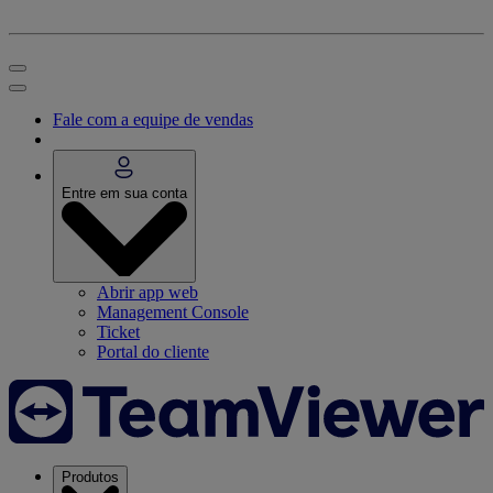
Fale com a equipe de vendas
Entre em sua conta
Abrir app web
Management Console
Ticket
Portal do cliente
Produtos