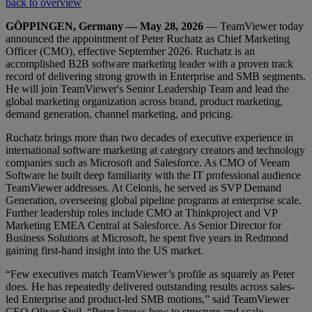
back to overview
GÖPPINGEN, Germany — May 28, 2026
— TeamViewer today
announced the appointment of Peter Ruchatz as Chief Marketing
Officer (CMO), effective September 2026. Ruchatz is an
accomplished B2B software marketing leader with a proven track
record of delivering strong growth in Enterprise and SMB segments.
He will join TeamViewer's Senior Leadership Team and lead the
global marketing organization across brand, product marketing,
demand generation, channel marketing, and pricing.
Ruchatz brings more than two decades of executive experience in
international software marketing at category creators and technology
companies such as Microsoft and Salesforce. As CMO of Veeam
Software he built deep familiarity with the IT professional audience
TeamViewer addresses. At Celonis, he served as SVP Demand
Generation, overseeing global pipeline programs at enterprise scale.
Further leadership roles include CMO at Thinkproject and VP
Marketing EMEA Central at Salesforce. As Senior Director for
Business Solutions at Microsoft, he spent five years in Redmond
gaining first-hand insight into the US market.
“Few executives match TeamViewer’s profile as squarely as Peter
does. He has repeatedly delivered outstanding results across sales-
led Enterprise and product-led SMB motions,” said TeamViewer
CEO Oliver Steil. “Peter knows how to structure and scale