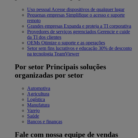
Uso pessoal
Acesse dispositivos de qualquer lugar
Pequenas empresas
Simplifique o acesso e suporte
remoto
Grandes empresas
Expanda e proteja a TI corporativa
Provedores de serviços gerenciados
Gerencie e cuide
da TI dos clientes
OEMs
Otimize o suporte e as operações
Setor sem fins lucrativos e educação
30% de desconto
na tecnologia TeamViewer
Por setor
Principais soluções
organizadas por setor
Automotiva
Agricultura
Logística
Manufatura
Varejo
Saúde
Bancos e finanças
Fale com nossa equipe de vendas