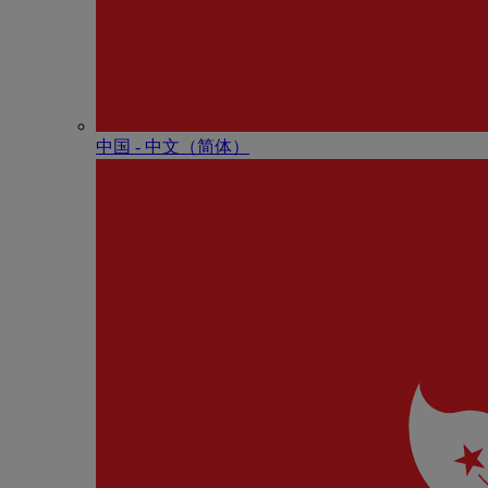
中国 - 中⽂（简体）