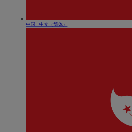
中国 - 中⽂（简体）