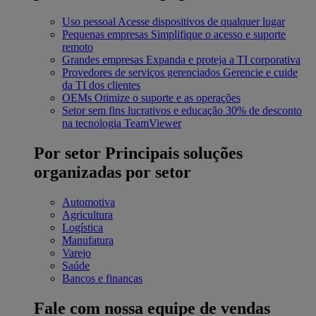
Uso pessoal
Acesse dispositivos de qualquer lugar
Pequenas empresas
Simplifique o acesso e suporte
remoto
Grandes empresas
Expanda e proteja a TI corporativa
Provedores de serviços gerenciados
Gerencie e cuide
da TI dos clientes
OEMs
Otimize o suporte e as operações
Setor sem fins lucrativos e educação
30% de desconto
na tecnologia TeamViewer
Por setor
Principais soluções
organizadas por setor
Automotiva
Agricultura
Logística
Manufatura
Varejo
Saúde
Bancos e finanças
Fale com nossa equipe de vendas