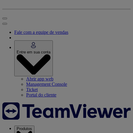
Fale com a equipe de vendas
Entre em sua conta
Abrir app web
Management Console
Ticket
Portal do cliente
Produtos