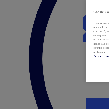
Cookie Co
TeamViewer e 
personalizar 
concordo”, vo
subsequente d
uso dos nosso
dados, são de
objetivos esp
preferências,
Baixar Team