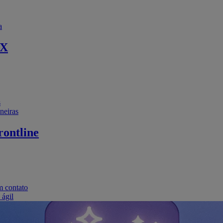
a
EX
s
neiras
ontline
m contato
 ágil