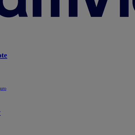
te
guro
r