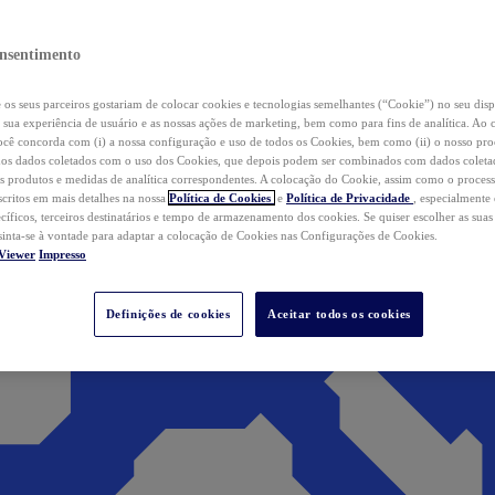
nsentimento
os seus parceiros gostariam de colocar cookies e tecnologias semelhantes (“Cookie”) no seu disp
a sua experiência de usuário e as nossas ações de marketing, bem como para fins de analítica. Ao 
cê concorda com (i) a nossa configuração e uso de todos os Cookies, bem como (ii) o nosso pr
os dados coletados com o uso dos Cookies, que depois podem ser combinados com dados coletad
s produtos e medidas de analítica correspondentes. A colocação do Cookie, assim como o proces
scritos em mais detalhes na nossa
Política de Cookies
e
Política de Privacidade
, especialmente
ecíficos, terceiros destinatários e tempo de armazenamento dos cookies. Se quiser escolher as suas
 sinta-se à vontade para adaptar a colocação de Cookies nas Configurações de Cookies.
Viewer
Impresso
Definições de cookies
Aceitar todos os cookies