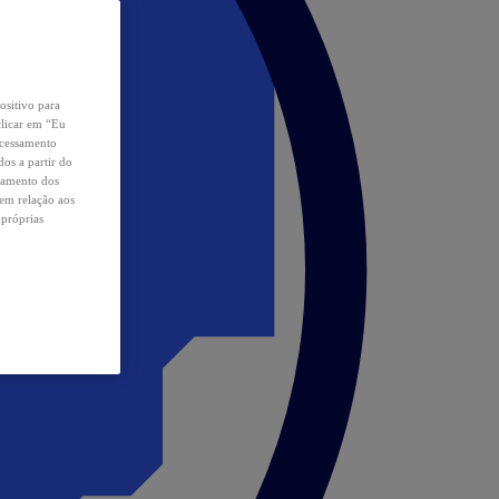
ositivo para
clicar em “Eu
ocessamento
os a partir do
samento dos
 em relação aos
 próprias