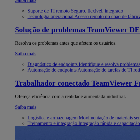
Saiba mais
Suporte de TI remoto
Seguro, flexível, integrado
Tecnologia operacional
Acesso remoto no chão de fábric
Solução de problemas
TeamViewer D
Resolva os problemas antes que afetem os usuários.
Saiba mais
Diagnóstico de endpoints
Identifique e resolva problema
Automação de endpoints
Automação de tarefas de TI roti
Trabalhador conectado
TeamViewer Fr
Ofereça eficiência com a realidade aumentada industrial.
Saiba mais
Logística e armazenagem
Movimentação de materiais se
Treinamento e integração
Integração rápida e capacitação