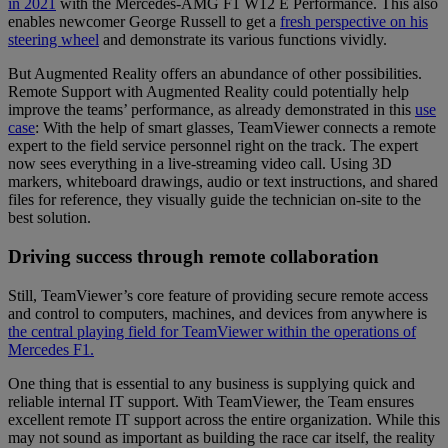
in 2021
with the Mercedes-AMG F1 W12 E Performance. This also
enables newcomer George Russell to get a
fresh perspective on his
steering wheel
and demonstrate its various functions vividly.
But Augmented Reality offers an abundance of other possibilities.
Remote Support with Augmented Reality could potentially help
improve the teams’ performance, as already demonstrated in this
use
case
: With the help of smart glasses, TeamViewer connects a remote
expert to the field service personnel right on the track. The expert
now sees everything in a live-streaming video call. Using 3D
markers, whiteboard drawings, audio or text instructions, and shared
files for reference, they visually guide the technician on-site to the
best solution.
Driving success through remote collaboration
Still, TeamViewer’s core feature of providing secure remote access
and control to computers, machines, and devices from anywhere is
the central playing field for TeamViewer within the operations of
Mercedes F1.
One thing that is essential to any business is supplying quick and
reliable internal IT support. With TeamViewer, the Team ensures
excellent remote IT support across the entire organization. While this
may not sound as important as building the race car itself, the reality