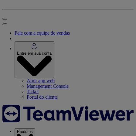
Fale com a equipe de vendas
Entre em sua conta
Abrir app web
Management Console
Ticket
Portal do cliente
Produtos