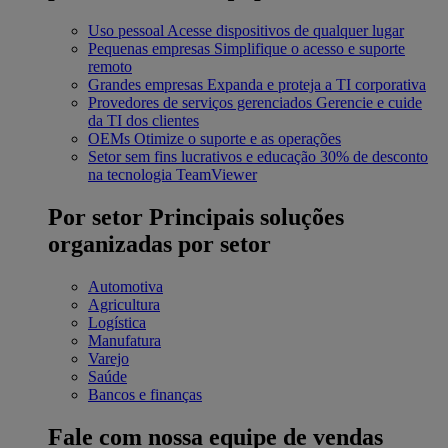
Uso pessoal
Acesse dispositivos de qualquer lugar
Pequenas empresas
Simplifique o acesso e suporte
remoto
Grandes empresas
Expanda e proteja a TI corporativa
Provedores de serviços gerenciados
Gerencie e cuide
da TI dos clientes
OEMs
Otimize o suporte e as operações
Setor sem fins lucrativos e educação
30% de desconto
na tecnologia TeamViewer
Por setor
Principais soluções
organizadas por setor
Automotiva
Agricultura
Logística
Manufatura
Varejo
Saúde
Bancos e finanças
Fale com nossa equipe de vendas