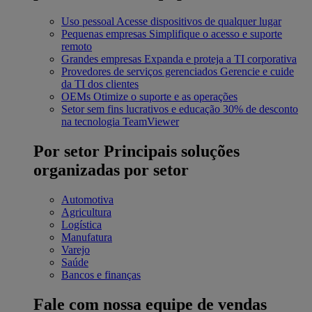
Uso pessoal
Acesse dispositivos de qualquer lugar
Pequenas empresas
Simplifique o acesso e suporte
remoto
Grandes empresas
Expanda e proteja a TI corporativa
Provedores de serviços gerenciados
Gerencie e cuide
da TI dos clientes
OEMs
Otimize o suporte e as operações
Setor sem fins lucrativos e educação
30% de desconto
na tecnologia TeamViewer
Por setor
Principais soluções
organizadas por setor
Automotiva
Agricultura
Logística
Manufatura
Varejo
Saúde
Bancos e finanças
Fale com nossa equipe de vendas