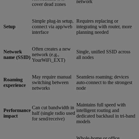
network
cover dead zones
Simple plug-in setup,
Requires replacing or
Setup
connect via app/web
integrating with router, more
interface
planning needed
Often creates a new
Network
Single, unified SSID across
network (e.g.,
name (SSID)
all nodes
YourWiFi_EXT)
May require manual
Seamless roaming; devices
Roaming
switching between
auto-connect to the strongest
experience
networks
node
Maintains full speed with
Can cut bandwidth in
Performance
intelligent routing and
half (single radio used
impact
dedicated backhaul in tri-band
for send/receive)
models
Whole-home or office