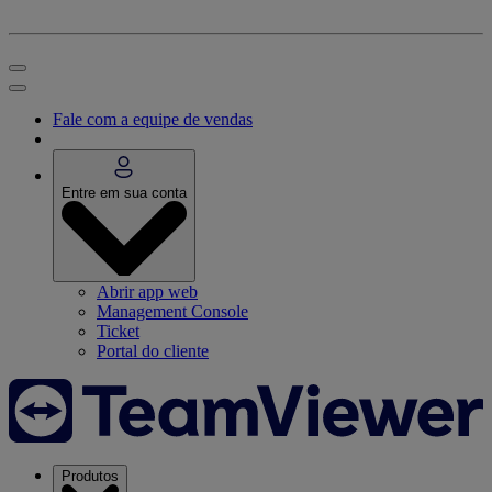
Fale com a equipe de vendas
Entre em sua conta
Abrir app web
Management Console
Ticket
Portal do cliente
Produtos