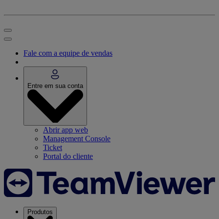
Fale com a equipe de vendas
Entre em sua conta
Abrir app web
Management Console
Ticket
Portal do cliente
Produtos