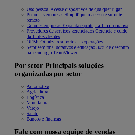
Uso pessoal
Acesse dispositivos de qualquer lugar
Pequenas empresas
Simplifique o acesso e suporte
remoto
Grandes empresas
Expanda e proteja a TI corporativa
Provedores de serviços gerenciados
Gerencie e cuide
da TI dos clientes
OEMs
Otimize o suporte e as operações
Setor sem fins lucrativos e educação
30% de desconto
na tecnologia TeamViewer
Por setor
Principais soluções
organizadas por setor
Automotiva
Agricultura
Logística
Manufatura
Varejo
Saúde
Bancos e finanças
Fale com nossa equipe de vendas