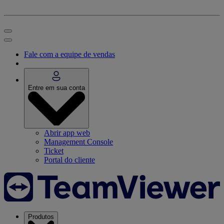
Fale com a equipe de vendas
Entre em sua conta
Abrir app web
Management Console
Ticket
Portal do cliente
Produtos