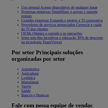
Uso pessoal
Acesse dispositivos de qualquer lugar
Pequenas empresas
Simplifique o acesso e suporte
remoto
Grandes empresas
Expanda e proteja a TI corporativa
Provedores de serviços gerenciados
Gerencie e cuide
da TI dos clientes
OEMs
Otimize o suporte e as operações
Setor sem fins lucrativos e educação
30% de desconto
na tecnologia TeamViewer
Por setor
Principais soluções
organizadas por setor
Automotiva
Agricultura
Logística
Manufatura
Varejo
Saúde
Bancos e finanças
Fale com nossa equipe de vendas