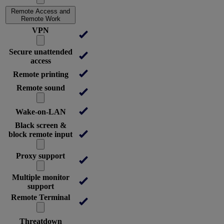
Remote Access and
Remote Work
VPN
Secure unattended
access
Remote printing
Remote sound
Wake-on-LAN
Black screen &
block remote input
Proxy support
Multiple monitor
support
Remote Terminal
Threatdown