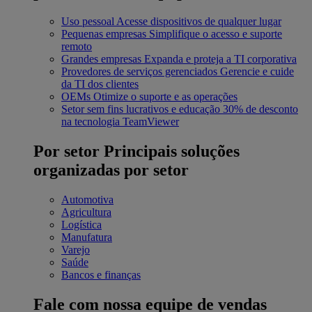
Uso pessoal
Acesse dispositivos de qualquer lugar
Pequenas empresas
Simplifique o acesso e suporte
remoto
Grandes empresas
Expanda e proteja a TI corporativa
Provedores de serviços gerenciados
Gerencie e cuide
da TI dos clientes
OEMs
Otimize o suporte e as operações
Setor sem fins lucrativos e educação
30% de desconto
na tecnologia TeamViewer
Por setor
Principais soluções
organizadas por setor
Automotiva
Agricultura
Logística
Manufatura
Varejo
Saúde
Bancos e finanças
Fale com nossa equipe de vendas