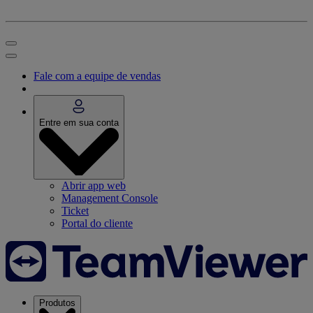
Fale com a equipe de vendas
Entre em sua conta
Abrir app web
Management Console
Ticket
Portal do cliente
Produtos