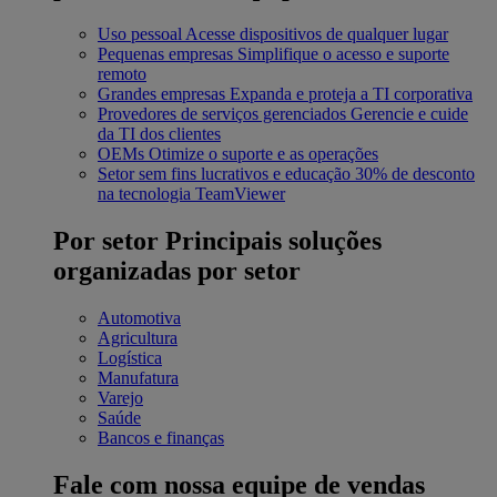
Uso pessoal
Acesse dispositivos de qualquer lugar
Pequenas empresas
Simplifique o acesso e suporte
remoto
Grandes empresas
Expanda e proteja a TI corporativa
Provedores de serviços gerenciados
Gerencie e cuide
da TI dos clientes
OEMs
Otimize o suporte e as operações
Setor sem fins lucrativos e educação
30% de desconto
na tecnologia TeamViewer
Por setor
Principais soluções
organizadas por setor
Automotiva
Agricultura
Logística
Manufatura
Varejo
Saúde
Bancos e finanças
Fale com nossa equipe de vendas