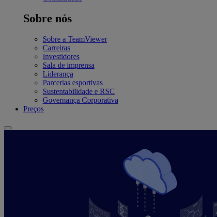
Sobre nós
Sobre a TeamViewer
Carreiras
Investidores
Sala de imprensa
Liderança
Parcerias esportivas
Sustentabilidade e RSC
Governança Corporativa
Preços