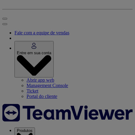
Fale com a equipe de vendas
Entre em sua conta
Abrir app web
Management Console
Ticket
Portal do cliente
Produtos