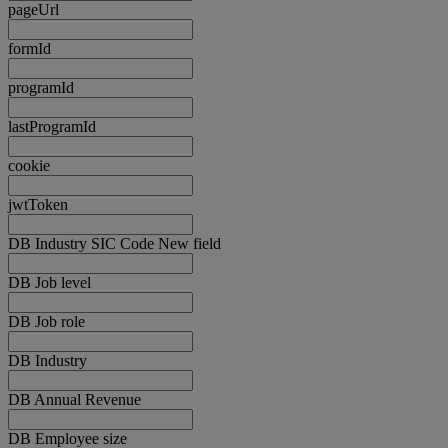
pageUrl
formId
programId
lastProgramId
cookie
jwtToken
DB Industry SIC Code New field
DB Job level
DB Job role
DB Industry
DB Annual Revenue
DB Employee size