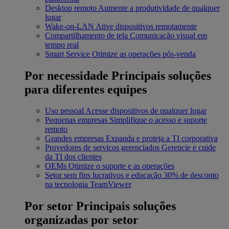
Desktop remoto
Aumente a produtividade de qualquer
lugar
Wake-on-LAN
Ative dispositivos remotamente
Compartilhamento de tela
Comunicação visual em
tempo real
Smart Service
Otimize as operações pós-venda
Por necessidade
Principais soluções
para diferentes equipes
Uso pessoal
Acesse dispositivos de qualquer lugar
Pequenas empresas
Simplifique o acesso e suporte
remoto
Grandes empresas
Expanda e proteja a TI corporativa
Provedores de serviços gerenciados
Gerencie e cuide
da TI dos clientes
OEMs
Otimize o suporte e as operações
Setor sem fins lucrativos e educação
30% de desconto
na tecnologia TeamViewer
Por setor
Principais soluções
organizadas por setor