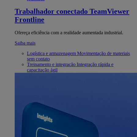
Trabalhador conectado
TeamViewer
Frontline
Ofereça eficiência com a realidade aumentada industrial.
Saiba mais
Logística e armazenagem
Movimentação de materiais
sem contato
Treinamento e integração
Integração rápida e
capacitação ágil