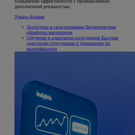
Повышение эффективности с промышленной
дополненной реальностью.
Узнать больше
Логистика и складирование
Бесконтактная
обработка материалов
Обучение и адаптация сотрудников
Быстрая
адаптация сотрудников и повышение их
квалификации