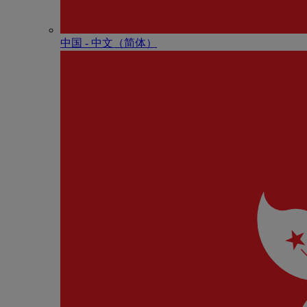
中国 - 中⽂（简体）