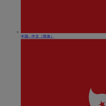
中国 - 中⽂（简体）