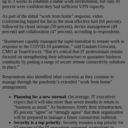
up to 3 weeks to establish a stable work environment, but only 41
percent were confident they had sufficient VPN capacity.
As part of the initial “work from home” response, video
conferencing topped the list as the most effective tool (66 percent),
followed by cloud storage (59 percent), device management (49
percent) and collaboration (47 percent), according to respondents.
“Businesses capably managed the rapid transition to remote work in
response to the COVID-19 pandemic,” said Gautam Goswami,
CMO at TeamViewer. “But it’s critical that IT professionals remain
focused on strengthening their infrastructure to guarantee business
continuity by putting a range of secure remote connectivity solutions
in place.”
Respondents also identified other concerns as they continue to
manage through the pandemic’s extended “work from home”
arrangements.
Planning for a new normal
: On average, IT executives
expect that it will take more than seven months to return to
“business as usual.” As businesses fortify their infrastructure,
85 percent “agree” or “strongly agree” that their organization
will be prepared to manage a future coronavirus outbreak.
Security is a top priority
: Security remains a top priority for
57 percent of the IT executives surveyed, particularly in