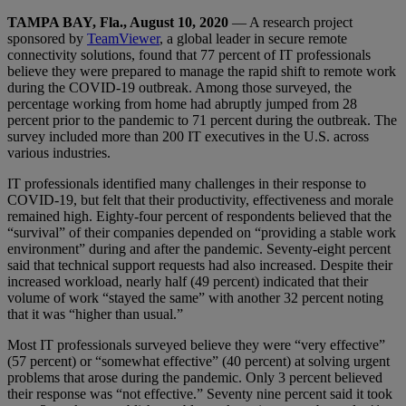
TAMPA BAY, Fla., August 10, 2020
— A research project
sponsored by
TeamViewer
, a global leader in secure remote
connectivity solutions, found that 77 percent of IT professionals
believe they were prepared to manage the rapid shift to remote work
during the COVID-19 outbreak. Among those surveyed, the
percentage working from home had abruptly jumped from 28
percent prior to the pandemic to 71 percent during the outbreak. The
survey included more than 200 IT executives in the U.S. across
various industries.
IT professionals identified many challenges in their response to
COVID-19, but felt that their productivity, effectiveness and morale
remained high. Eighty-four percent of respondents believed that the
“survival” of their companies depended on “providing a stable work
environment” during and after the pandemic. Seventy-eight percent
said that technical support requests had also increased. Despite their
increased workload, nearly half (49 percent) indicated that their
volume of work “stayed the same” with another 32 percent noting
that it was “higher than usual.”
Most IT professionals surveyed believe they were “very effective”
(57 percent) or “somewhat effective” (40 percent) at solving urgent
problems that arose during the pandemic. Only 3 percent believed
their response was “not effective.” Seventy nine percent said it took