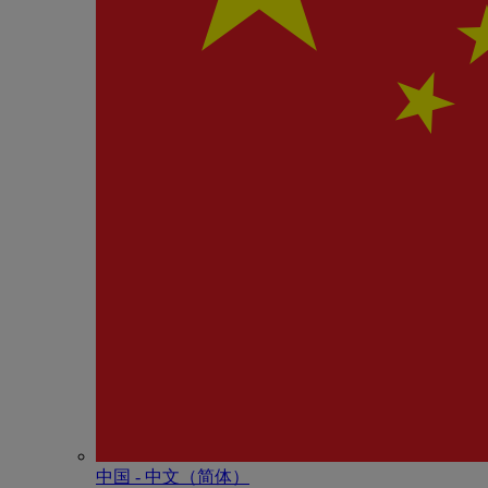
中国 - 中⽂（简体）