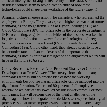
artificial intelligence or augmented reality, neither desk workers nor
deskless workers seem to have a clear picture of how these
technologies could shape their workplace of the future (
Chart 1
).
A similar picture emerges among the managers, who represented the
employers, in Europe. They also expect a higher relevance of future
technologies and mega trends such as Cyber Security (73%) and
Cloud Computing (58%) for office jobs in the corporate departments
(HR, accounting, etc.). For the activities of the deskless workers in
logistics and production, however, these technologies and mega
trends are considered less relevant (Cyber Security 63%, Cloud
Computing 51%). On the other hand, they already seem to have a
better understanding than employees of the importance that
technologies such as artificial intelligence and augmented reality will
have in the future (
Chart 2
).
Georg Beyschlag, Executive Vice President Strategy & Corporate
Development at TeamViewer: “The survey shows that in many
companies there is still no precise idea of how the working
environments beyond the classic office jobs can be included into the
digital transformation. Yet around 80 percent of all employees
worldwide are part of this so-called ‘deskless workforce’. For most
companies, this will become one of the great challenges of the
digital age — how to integrate these deskless workspaces into digital
processes so that these employees also benefit from the advantages