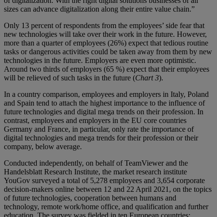
of digitalization. With the right digital solutions businesses of all
sizes can advance digitalization along their entire value chain.”
Only 13 percent of respondents from the employees’ side fear that
new technologies will take over their work in the future. However,
more than a quarter of employees (26%) expect that tedious routine
tasks or dangerous activities could be taken away from them by new
technologies in the future. Employers are even more optimistic.
Around two thirds of employers (65 %) expect that their employees
will be relieved of such tasks in the future (
Chart 3
).
In a country comparison, employees and employers in Italy, Poland
and Spain tend to attach the highest importance to the influence of
future technologies and digital mega trends on their profession. In
contrast, employees and employers in the EU core countries
Germany and France, in particular, only rate the importance of
digital technologies and mega trends for their profession or their
company, below average.
Conducted independently, on behalf of TeamViewer and the
Handelsblatt Research Institute, the market research institute
YouGov surveyed a total of 5,278 employees and 3,654 corporate
decision-makers online between 12 and 22 April 2021, on the topics
of future technologies, cooperation between humans and
technology, remote work/home office, and qualification and further
education. The survey was fielded in ten European countries: