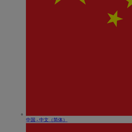
中国 - 中⽂（简体）