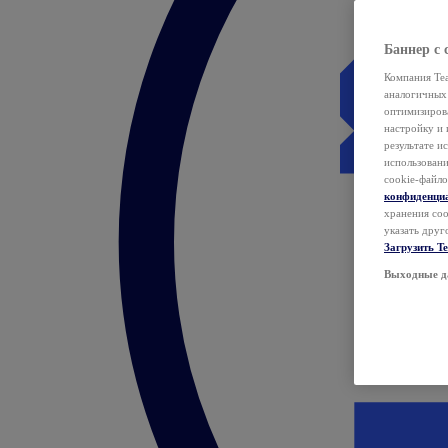
Баннер с 
Компания Tea
аналогичных 
оптимизиров
настройку и 
результате и
использован
cookie-файло
конфиденци
хранения coo
указать друг
Загрузить T
Выходные д