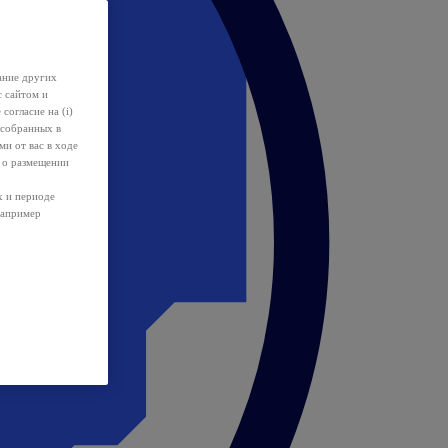
ание других
с сайтом и
 согласие на (i)
 собранных в
и от вас в ходе
 о размещении
х и периоде
например