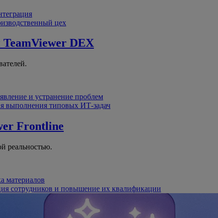
интеграция
оизводственный цех
й
TeamViewer DEX
вателей.
явление и устранение проблем
я выполнения типовых ИТ-задач
er Frontline
й реальностью.
ка материалов
ция сотрудников и повышение их квалификации