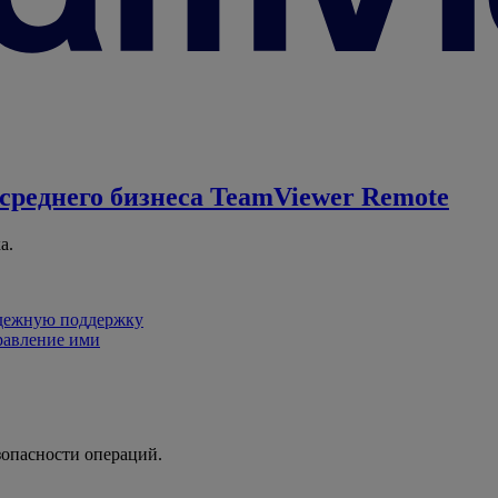
среднего бизнеса
TeamViewer Remote
а.
адежную поддержку
равление ими
зопасности операций.