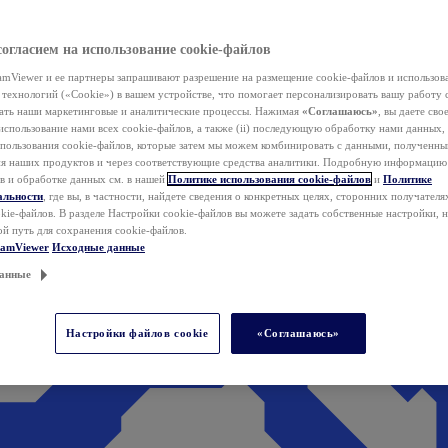
согласием на использование cookie-файлов
mViewer и ее партнеры запрашивают разрешение на размещение cookie-файлов и использов
технологий («Cookie») в вашем устройстве, что помогает персонализировать вашу работу 
ать наши маркетинговые и аналитические процессы. Нажимая
«Соглашаюсь»
, вы даете свое
использование нами всех cookie-файлов, а также (ii) последующую обработку нами данных,
спользования cookie-файлов, которые затем мы можем комбинировать с данными, полученным
ия наших продуктов и через соответствующие средства аналитики. Подробную информацию
в и обработке данных см. в нашей
Политике использования cookie-файлов
и
Политике
альности
, где вы, в частности, найдете сведения о конкретных целях, сторонних получателя
kie-файлов. В разделе Настройки cookie-файлов вы можете задать собственные настройки, 
ой путь для сохранения cookie-файлов.
eamViewer
Исходные данные
анные
Настройки файлов cookie
«Соглашаюсь»