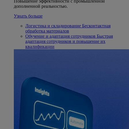
Повышение эффективности с промышленной
дополненной реальностью.
Узнать больше
Логистика и складирование
Бесконтактная
обработка материалов
Обучение и адаптация сотрудников
Быстрая
адаптация сотрудников и повышение их
квалификации