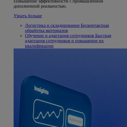
Повышение эффективности с промышленной
дополненной реальностью.
Узнать больше
Логистика и складирование
Бесконтактная
обработка материалов
Обучение и адаптация сотрудников
Быстрая
адаптация сотрудников и повышение их
квалификации