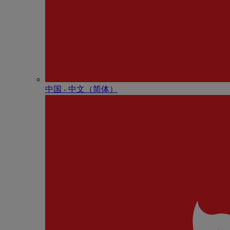
中国 - 中⽂（简体）