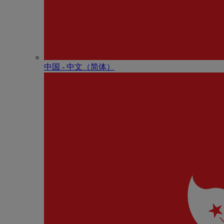
中国 - 中⽂（简体）