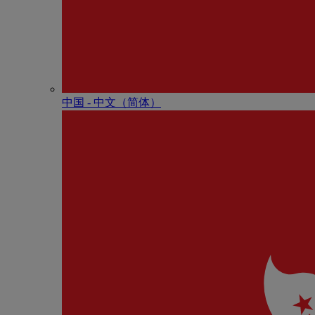
中国 - 中⽂（简体）