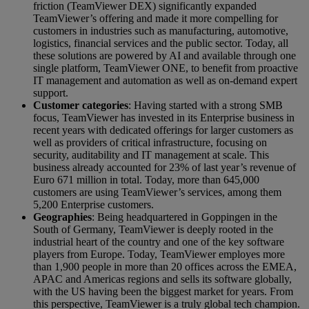
friction (TeamViewer DEX) significantly expanded
TeamViewer’s offering and made it more compelling for
customers in industries such as manufacturing, automotive,
logistics, financial services and the public sector. Today, all
these solutions are powered by AI and available through one
single platform, TeamViewer ONE, to benefit from proactive
IT management and automation as well as on-demand expert
support.
Customer categories
: Having started with a strong SMB
focus, TeamViewer has invested in its Enterprise business in
recent years with dedicated offerings for larger customers as
well as providers of critical infrastructure, focusing on
security, auditability and IT management at scale. This
business already accounted for 23% of last year’s revenue of
Euro 671 million in total. Today, more than 645,000
customers are using TeamViewer’s services, among them
5,200 Enterprise customers.
Geographies
: Being headquartered in Goppingen in the
South of Germany, TeamViewer is deeply rooted in the
industrial heart of the country and one of the key software
players from Europe. Today, TeamViewer employes more
than 1,900 people in more than 20 offices across the EMEA,
APAC and Americas regions and sells its software globally,
with the US having been the biggest market for years. From
this perspective, TeamViewer is a truly global tech champion.