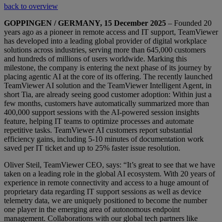
back to overview
GOPPINGEN / GERMANY, 15 December 2025
– Founded 20
years ago as a pioneer in remote access and IT support, TeamViewer
has developed into a leading global provider of digital workplace
solutions across industries, serving more than 645,000 customers
and hundreds of millions of users worldwide. Marking this
milestone, the company is entering the next phase of its journey by
placing agentic AI at the core of its offering. The recently launched
TeamViewer AI solution and the TeamViewer Intelligent Agent, in
short Tia, are already seeing good customer adoption: Within just a
few months, customers have automatically summarized more than
400,000 support sessions with the AI-powered session insights
feature, helping IT teams to optimize processes and automate
repetitive tasks. TeamViewer AI customers report substantial
efficiency gains, including 5-10 minutes of documentation work
saved per IT ticket and up to 25% faster issue resolution.
Oliver Steil, TeamViewer CEO, says: “It’s great to see that we have
taken on a leading role in the global AI ecosystem. With 20 years of
experience in remote connectivity and access to a huge amount of
proprietary data regarding IT support sessions as well as device
telemetry data, we are uniquely positioned to become the number
one player in the emerging area of autonomous endpoint
management. Collaborations with our global tech partners like