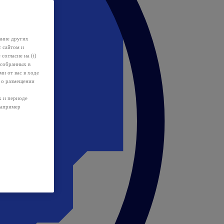
ание других
с сайтом и
 согласие на (i)
 собранных в
и от вас в ходе
 о размещении
х и периоде
например