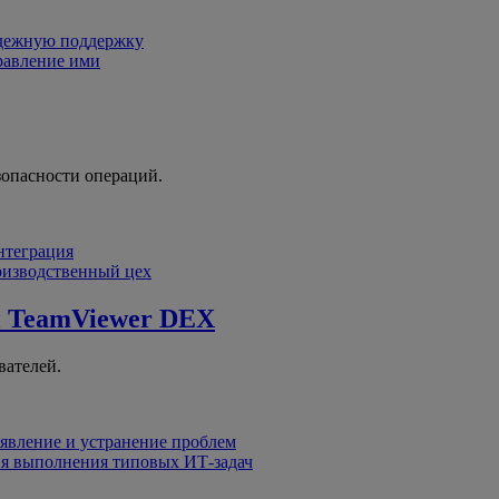
адежную поддержку
равление ими
зопасности операций.
интеграция
оизводственный цех
й
TeamViewer DEX
вателей.
явление и устранение проблем
я выполнения типовых ИТ-задач