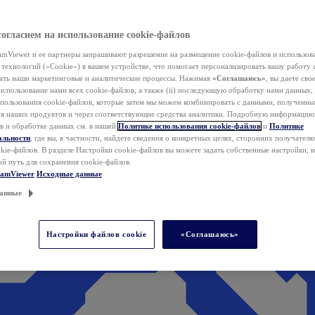
согласием на использование cookie-файлов
mViewer и ее партнеры запрашивают разрешение на размещение cookie-файлов и использов
технологий («Cookie») в вашем устройстве, что помогает персонализировать вашу работу 
ать наши маркетинговые и аналитические процессы. Нажимая
«Соглашаюсь»
, вы даете свое
использование нами всех cookie-файлов, а также (ii) последующую обработку нами данных,
спользования cookie-файлов, которые затем мы можем комбинировать с данными, полученным
ия наших продуктов и через соответствующие средства аналитики. Подробную информацию
в и обработке данных см. в нашей
Политике использования cookie-файлов
и
Политике
альности
, где вы, в частности, найдете сведения о конкретных целях, сторонних получателя
kie-файлов. В разделе Настройки cookie-файлов вы можете задать собственные настройки, 
ой путь для сохранения cookie-файлов.
eamViewer
Исходные данные
анные
Настройки файлов cookie
«Соглашаюсь»