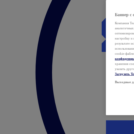
Баннер с 
Компания Tea
аналогичных 
оптимизиров
настройку и 
результате и
использован
cookie-файло
конфиденци
хранения coo
указать друг
Загрузить T
Выходные д