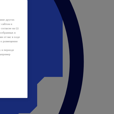
ание других
с сайтом и
 согласие на (i)
 собранных в
и от вас в ходе
 о размещении
х и периоде
например