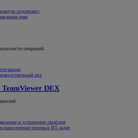
адежную поддержку
равление ими
зопасности операций.
интеграция
оизводственный цех
й
TeamViewer DEX
вателей.
явление и устранение проблем
я выполнения типовых ИТ-задач