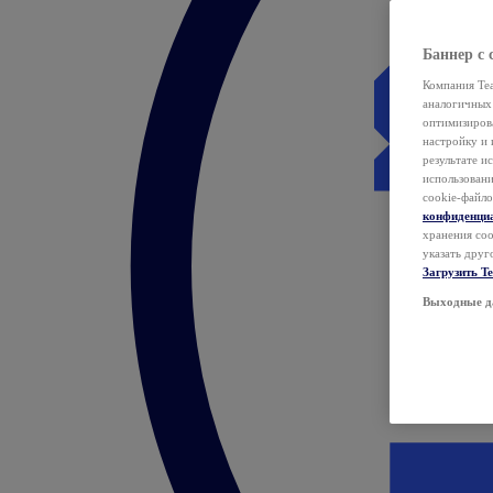
Баннер с 
Компания Tea
аналогичных 
оптимизиров
настройку и 
результате и
использован
cookie-файло
конфиденци
хранения coo
указать друг
Загрузить T
Выходные д