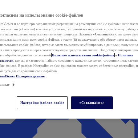
согласием на использование cookie-файлов
mViewer и ее партнеры запрашивают разрешение на размещение cookie-файлов и использов
технологий («Cookie») в вашем устройстве, что помогает персонализировать вашу работу 
ать наши маркетинговые и аналитические процессы. Нажимая
«Соглашаюсь»
, вы даете свое
использование нами всех cookie-файлов, а также (ii) последующую обработку нами данных,
спользования cookie-файлов, которые затем мы можем комбинировать с данными, полученным
ия наших продуктов и через соответствующие средства аналитики. Подробную информацию
в и обработке данных см. в нашей
Политике использования cookie-файлов
и
Политике
альности
, где вы, в частности, найдете сведения о конкретных целях, сторонних получателя
kie-файлов. В разделе Настройки cookie-файлов вы можете задать собственные настройки, 
ой путь для сохранения cookie-файлов.
eamViewer
Исходные данные
анные
Настройки файлов cookie
«Соглашаюсь»