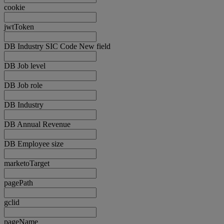
cookie
jwtToken
DB Industry SIC Code New field
DB Job level
DB Job role
DB Industry
DB Annual Revenue
DB Employee size
marketoTarget
pagePath
gclid
pageName