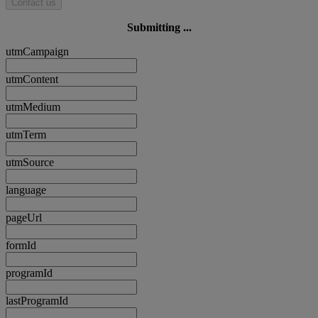
Contact us
Submitting ...
utmCampaign
utmContent
utmMedium
utmTerm
utmSource
language
pageUrl
formId
programId
lastProgramId