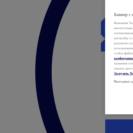
Баннер с 
Компания Tea
аналогичных 
оптимизиров
настройку и 
результате и
использован
cookie-файло
конфиденци
хранения coo
указать друг
Загрузить T
Выходные д