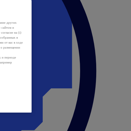
ание других
с сайтом и
 согласие на (i)
 собранных в
и от вас в ходе
 о размещении
х и периоде
например