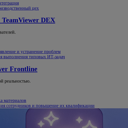
интеграция
оизводственный цех
й
TeamViewer DEX
вателей.
явление и устранение проблем
я выполнения типовых ИТ-задач
er Frontline
й реальностью.
ка материалов
ция сотрудников и повышение их квалификации