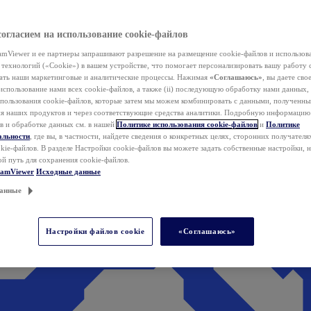
согласием на использование cookie-файлов
mViewer и ее партнеры запрашивают разрешение на размещение cookie-файлов и использов
технологий («Cookie») в вашем устройстве, что помогает персонализировать вашу работу 
ать наши маркетинговые и аналитические процессы. Нажимая
«Соглашаюсь»
, вы даете свое
использование нами всех cookie-файлов, а также (ii) последующую обработку нами данных,
спользования cookie-файлов, которые затем мы можем комбинировать с данными, полученным
ия наших продуктов и через соответствующие средства аналитики. Подробную информацию
в и обработке данных см. в нашей
Политике использования cookie-файлов
и
Политике
альности
, где вы, в частности, найдете сведения о конкретных целях, сторонних получателя
kie-файлов. В разделе Настройки cookie-файлов вы можете задать собственные настройки, 
ой путь для сохранения cookie-файлов.
eamViewer
Исходные данные
анные
Настройки файлов cookie
«Соглашаюсь»