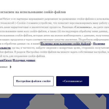
согласием на использование cookie-файлов
mViewer и ее партнеры запрашивают разрешение на размещение cookie-файлов и использов
технологий («Cookie») в вашем устройстве, что помогает персонализировать вашу работу 
ать наши маркетинговые и аналитические процессы. Нажимая
«Соглашаюсь»
, вы даете свое
использование нами всех cookie-файлов, а также (ii) последующую обработку нами данных,
спользования cookie-файлов, которые затем мы можем комбинировать с данными, полученным
ия наших продуктов и через соответствующие средства аналитики. Подробную информацию
в и обработке данных см. в нашей
Политике использования cookie-файлов
и
Политике
альности
, где вы, в частности, найдете сведения о конкретных целях, сторонних получателя
kie-файлов. В разделе Настройки cookie-файлов вы можете задать собственные настройки, 
ой путь для сохранения cookie-файлов.
eamViewer
Исходные данные
анные
Настройки файлов cookie
«Соглашаюсь»