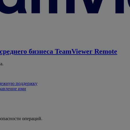
среднего бизнеса
TeamViewer Remote
а.
адежную поддержку
равление ими
зопасности операций.