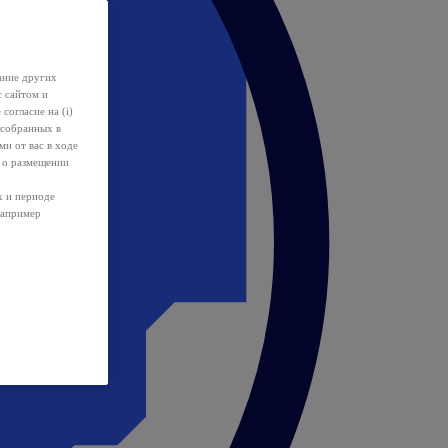
ание других
с сайтом и
 согласие на (i)
 собранных в
и от вас в ходе
 о размещении
х и периоде
например