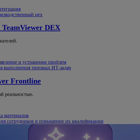
интеграция
оизводственный цех
й
TeamViewer DEX
вателей.
явление и устранение проблем
я выполнения типовых ИТ-задач
er Frontline
й реальностью.
ка материалов
ция сотрудников и повышение их квалификации