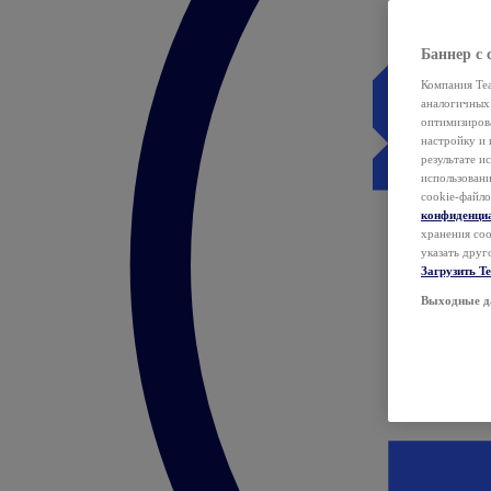
Баннер с 
Компания Tea
аналогичных 
оптимизиров
настройку и 
результате и
использован
cookie-файло
конфиденци
хранения coo
указать друг
Загрузить T
Выходные д