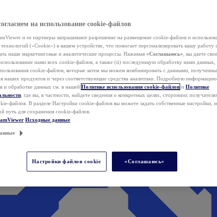
согласием на использование cookie-файлов
mViewer и ее партнеры запрашивают разрешение на размещение cookie-файлов и использов
технологий («Cookie») в вашем устройстве, что помогает персонализировать вашу работу 
ать наши маркетинговые и аналитические процессы. Нажимая
«Соглашаюсь»
, вы даете свое
использование нами всех cookie-файлов, а также (ii) последующую обработку нами данных,
спользования cookie-файлов, которые затем мы можем комбинировать с данными, полученным
ия наших продуктов и через соответствующие средства аналитики. Подробную информацию
в и обработке данных см. в нашей
Политике использования cookie-файлов
и
Политике
альности
, где вы, в частности, найдете сведения о конкретных целях, сторонних получателя
kie-файлов. В разделе Настройки cookie-файлов вы можете задать собственные настройки, 
ой путь для сохранения cookie-файлов.
eamViewer
Исходные данные
анные
Настройки файлов cookie
«Соглашаюсь»