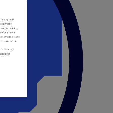
ание других
с сайтом и
 согласие на (i)
 собранных в
и от вас в ходе
 о размещении
х и периоде
например