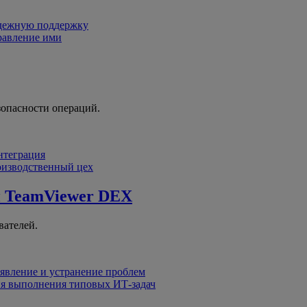
адежную поддержку
равление ими
зопасности операций.
интеграция
оизводственный цех
й
TeamViewer DEX
вателей.
явление и устранение проблем
я выполнения типовых ИТ-задач