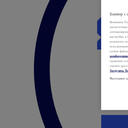
Баннер с 
Компания Tea
аналогичных 
оптимизиров
настройку и 
результате и
использован
cookie-файло
конфиденци
хранения coo
указать друг
Загрузить T
Выходные д