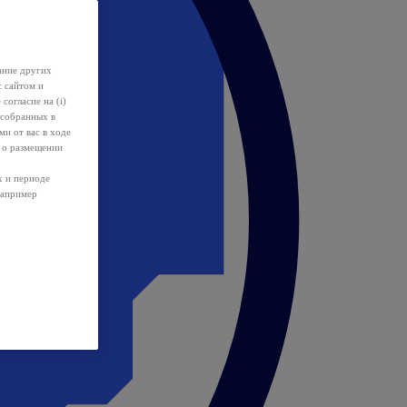
ание других
с сайтом и
 согласие на (i)
 собранных в
и от вас в ходе
 о размещении
х и периоде
например