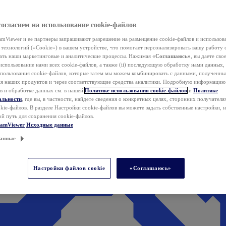
согласием на использование cookie-файлов
mViewer и ее партнеры запрашивают разрешение на размещение cookie-файлов и использов
технологий («Cookie») в вашем устройстве, что помогает персонализировать вашу работу 
ать наши маркетинговые и аналитические процессы. Нажимая
«Соглашаюсь»
, вы даете свое
использование нами всех cookie-файлов, а также (ii) последующую обработку нами данных,
спользования cookie-файлов, которые затем мы можем комбинировать с данными, полученным
ия наших продуктов и через соответствующие средства аналитики. Подробную информацию
в и обработке данных см. в нашей
Политике использования cookie-файлов
и
Политике
альности
, где вы, в частности, найдете сведения о конкретных целях, сторонних получателя
kie-файлов. В разделе Настройки cookie-файлов вы можете задать собственные настройки, 
ой путь для сохранения cookie-файлов.
eamViewer
Исходные данные
анные
Настройки файлов cookie
«Соглашаюсь»