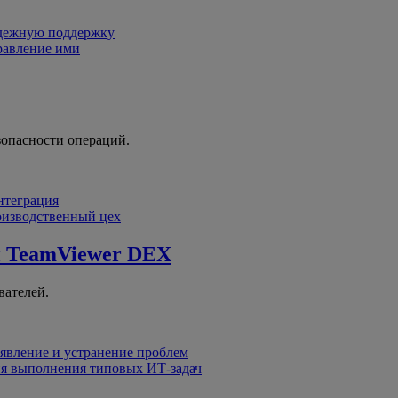
адежную поддержку
равление ими
зопасности операций.
интеграция
оизводственный цех
й
TeamViewer DEX
вателей.
явление и устранение проблем
я выполнения типовых ИТ-задач