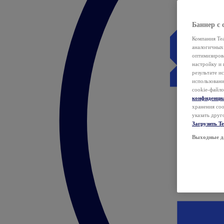
Баннер с 
Компания Tea
аналогичных 
оптимизиров
настройку и 
результате и
использован
cookie-файло
конфиденци
хранения coo
указать друг
Загрузить T
Выходные д