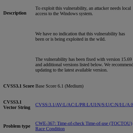
To exploit this vulnerability, an attacker needs local
Description
access to the Windows system.
We have no indication that this vulnerability has
been or is being exploited in the wild.
The vulnerability has been fixed with version 15.69
and additional versions listed below. We recommen
updating to the latest available version.
CVSS3.1
Score
Base Score 6.1 (Medium)
CVSS3.1
CVSS:3.1/AV:L/AC:L/PR:L/UI:N/S:U/C:N/I:L/A:
Vector String
CWE-367: Time-of-check Time-of-use (TOCTOU)
Problem type
Race Condition