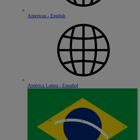
Americas - English
América Latina - Español