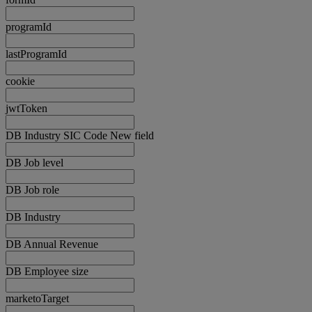
programId
lastProgramId
cookie
jwtToken
DB Industry SIC Code New field
DB Job level
DB Job role
DB Industry
DB Annual Revenue
DB Employee size
marketoTarget