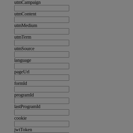
utmCampaign
utmContent
utmMedium
utmTerm
utmSource
language
pageUrl
formId
programId
lastProgramId
cookie
jwtToken