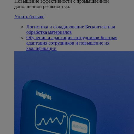
Повышение эффективности с промышленной
дополненной реальностью.
Узнать больше
Логистика и складирование
Бесконтактная
обработка материалов
Обучение и адаптация сотрудников
Быстрая
адаптация сотрудников и повышение их
квалификации