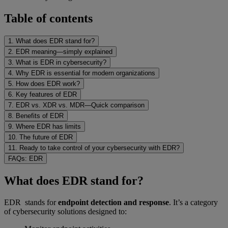
Table of contents
1. What does EDR stand for?
2. EDR meaning—simply explained
3. What is EDR in cybersecurity?
4. Why EDR is essential for modern organizations
5. How does EDR work?
6. Key features of EDR
7. EDR vs. XDR vs. MDR—Quick comparison
8. Benefits of EDR
9. Where EDR has limits
10. The future of EDR
11. Ready to take control of your cybersecurity with EDR?
FAQs: EDR
What does EDR stand for?
EDR stands for
endpoint detection and response
. It’s a category
of cybersecurity solutions designed to: