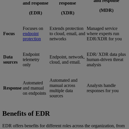
and response
and response
response
(MDR)
(EDR)
(XDR)
Focuses on
Extends protection
Managed service
Focus
endpoint
to cloud, email, and
where experts run
protection
networks
EDR/XDR for you
Endpoint
EDR/ XDR data plus
Data
Endpoint, network,
telemetry
human-driven threat
sources
cloud, and email.
only
analysis
Automated and
Automated
manual across
Analysts handle
Response
and manual
multiple data
responses for you
on endpoints
sources
Benefits of EDR
EDR offers benefits for different roles across the organization, from