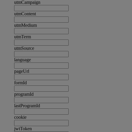
utmCampaign
utmContent
utmMedium
utmTerm
utmSource
language
pageUrl
formId
programId
lastProgramId
cookie
jwtToken