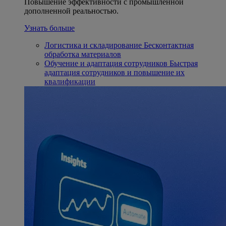
Повышение эффективности с промышленной
дополненной реальностью.
Узнать больше
Логистика и складирование
Бесконтактная
обработка материалов
Обучение и адаптация сотрудников
Быстрая
адаптация сотрудников и повышение их
квалификации