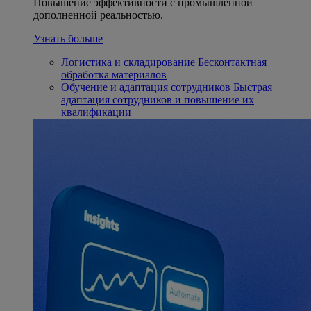
Повышение эффективности с промышленной
дополненной реальностью.
Узнать больше
Логистика и складирование
Бесконтактная
обработка материалов
Обучение и адаптация сотрудников
Быстрая
адаптация сотрудников и повышение их
квалификации