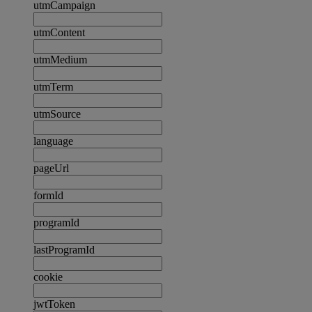
utmCampaign
utmContent
utmMedium
utmTerm
utmSource
language
pageUrl
formId
programId
lastProgramId
cookie
jwtToken