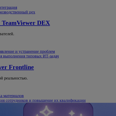
интеграция
оизводственный цех
й
TeamViewer DEX
вателей.
явление и устранение проблем
я выполнения типовых ИТ-задач
er Frontline
й реальностью.
ка материалов
ция сотрудников и повышение их квалификации