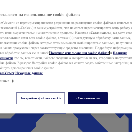
согласием на использование cookie-файлов
mViewer и ее партнеры запрашивают разрешение на размещение cookie-файлов и использов
технологий («Cookie») в вашем устройстве, что помогает персонализировать вашу работу 
ать наши маркетинговые и аналитические процессы. Нажимая
«Соглашаюсь»
, вы даете свое
использование нами всех cookie-файлов, а также (ii) последующую обработку нами данных,
спользования cookie-файлов, которые затем мы можем комбинировать с данными, полученным
ия наших продуктов и через соответствующие средства аналитики. Подробную информацию
в и обработке данных см. в нашей
Политике использования cookie-файлов
и
Политике
альности
, где вы, в частности, найдете сведения о конкретных целях, сторонних получателя
kie-файлов. В разделе Настройки cookie-файлов вы можете задать собственные настройки, 
ой путь для сохранения cookie-файлов.
eamViewer
Исходные данные
анные
Настройки файлов cookie
«Соглашаюсь»