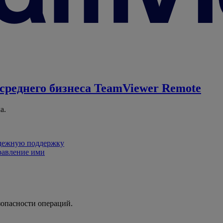
среднего бизнеса
TeamViewer Remote
а.
адежную поддержку
равление ими
зопасности операций.