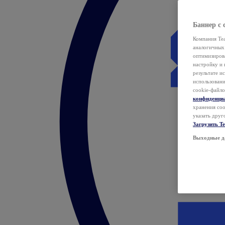
Баннер с 
Компания Tea
аналогичных 
оптимизиров
настройку и 
результате и
использован
cookie-файло
конфиденци
хранения coo
указать друг
Загрузить T
Выходные д