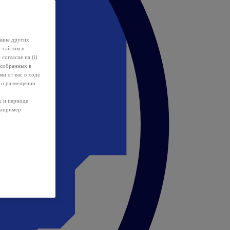
ание других
с сайтом и
 согласие на (i)
 собранных в
и от вас в ходе
 о размещении
х и периоде
например