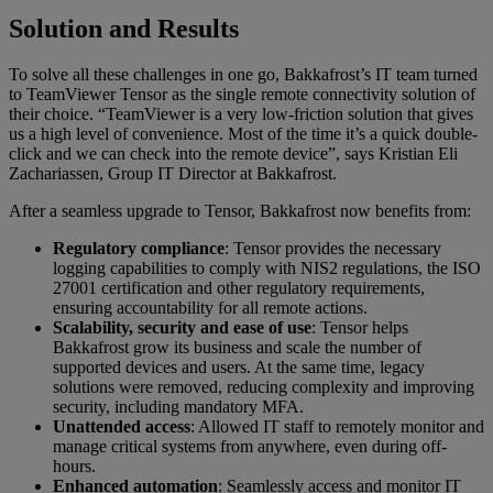
Solution and Results
To solve all these challenges in one go, Bakkafrost’s IT team turned
to TeamViewer Tensor as the single remote connectivity solution of
their choice. “TeamViewer is a very low-friction solution that gives
us a high level of convenience. Most of the time it’s a quick double-
click and we can check into the remote device”, says Kristian Eli
Zachariassen, Group IT Director at Bakkafrost.
After a seamless upgrade to Tensor, Bakkafrost now benefits from:
Regulatory compliance
: Tensor provides the necessary
logging capabilities to comply with NIS2 regulations, the ISO
27001 certification and other regulatory requirements,
ensuring accountability for all remote actions.
Scalability, security and ease of use
: Tensor helps
Bakkafrost grow its business and scale the number of
supported devices and users. At the same time, legacy
solutions were removed, reducing complexity and improving
security, including mandatory MFA.
Unattended access
: Allowed IT staff to remotely monitor and
manage critical systems from anywhere, even during off-
hours.
Enhanced automation
: Seamlessly access and monitor IT