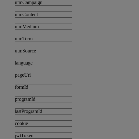
utmCampaign
utmContent
utmMedium
utmTerm
utmSource
language
pageUrl
formId
programId
lastProgramId
cookie
jwtToken