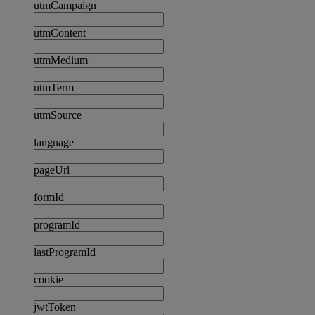
utmCampaign
utmContent
utmMedium
utmTerm
utmSource
language
pageUrl
formId
programId
lastProgramId
cookie
jwtToken