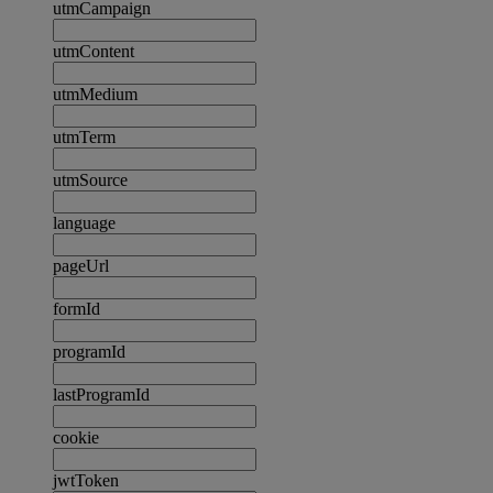
utmCampaign
utmContent
utmMedium
utmTerm
utmSource
language
pageUrl
formId
programId
lastProgramId
cookie
jwtToken