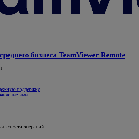
среднего бизнеса
TeamViewer Remote
а.
адежную поддержку
равление ими
зопасности операций.