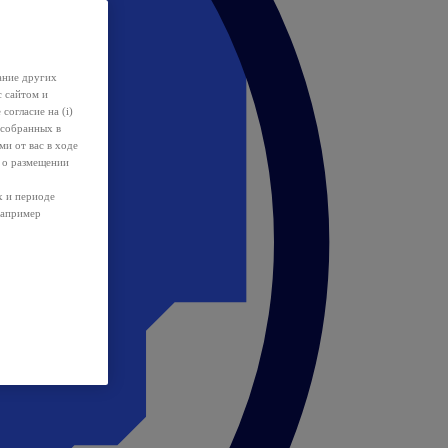
ание других
с сайтом и
 согласие на (i)
 собранных в
и от вас в ходе
 о размещении
х и периоде
например