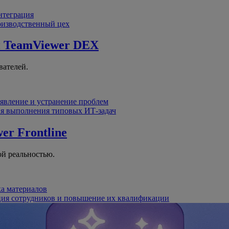
интеграция
оизводственный цех
й
TeamViewer DEX
вателей.
явление и устранение проблем
я выполнения типовых ИТ-задач
er Frontline
й реальностью.
ка материалов
ция сотрудников и повышение их квалификации