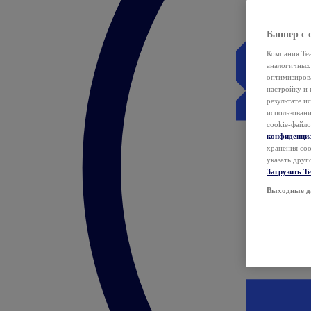
Баннер с 
Компания Tea
аналогичных 
оптимизиров
настройку и 
результате и
использован
cookie-файло
конфиденци
хранения coo
указать друг
Загрузить T
Выходные д