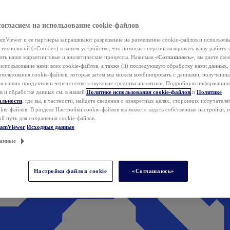
согласием на использование cookie-файлов
mViewer и ее партнеры запрашивают разрешение на размещение cookie-файлов и использов
технологий («Cookie») в вашем устройстве, что помогает персонализировать вашу работу 
ать наши маркетинговые и аналитические процессы. Нажимая
«Соглашаюсь»
, вы даете свое
использование нами всех cookie-файлов, а также (ii) последующую обработку нами данных,
спользования cookie-файлов, которые затем мы можем комбинировать с данными, полученным
ия наших продуктов и через соответствующие средства аналитики. Подробную информацию
в и обработке данных см. в нашей
Политике использования cookie-файлов
и
Политике
альности
, где вы, в частности, найдете сведения о конкретных целях, сторонних получателя
kie-файлов. В разделе Настройки cookie-файлов вы можете задать собственные настройки, 
ой путь для сохранения cookie-файлов.
eamViewer
Исходные данные
анные
Настройки файлов cookie
«Соглашаюсь»