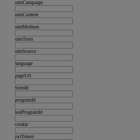
utmCampaign
utmContent
utmMedium
utmTerm
utmSource
language
pageUrl
formId
programId
lastProgramId
cookie
jwtToken