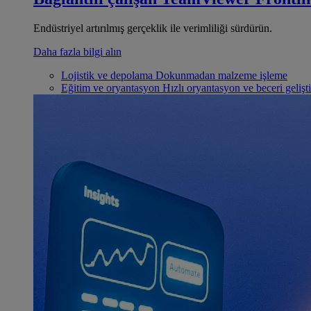
Endüstriyel artırılmış gerçeklik ile verimliliği sürdürün.
Daha fazla bilgi alın
Lojistik ve depolama
Dokunmadan malzeme işleme
Eğitim ve oryantasyon
Hızlı oryantasyon ve beceri gelişt