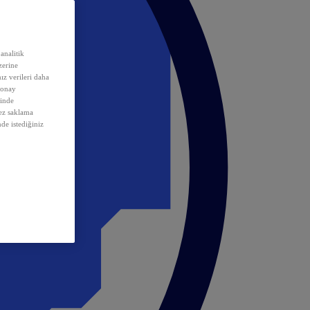
analitik
erine
ız verileri daha
 onay
inde
rez saklama
nde istediğiniz