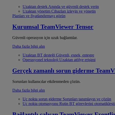
Uzaktan destek
Anında ve güvenli destek verin
Uzaktan yönetim
Cihazları izleyin ve yönetin
Planları ve fiyatlandırmayı görün
Kurumsal
TeamViewer Tensor
Güvenli operasyon için uzak bağlantılar.
Daha fazla bilgi alın
Uzaktan BT desteği
Güvenli, esnek, entegre
Operasyonel teknoloji
Uzaktan atölye erişimi
Gerçek zamanlı sorun giderme
TeamV
Sorunları kullanıcılar etkilenmeden çözün.
Daha fazla bilgi alın
Uç nokta sorun giderme
Sorunları tanımlayın ve çözün
Uç nokta otomasyonu
Rutin BT görevlerini otomatikleşti
Bağlantılı çalışan
TeamViewer Frontli