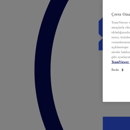
Çerez Ona
TeamViewer ve
amaçlarla ciha
tıkladığınızda
sonra, ürünle
vermektesiniz.
açıklanmıştır
süreler hakkın
gibi uyarlayın
TeamViewer 
Baskı