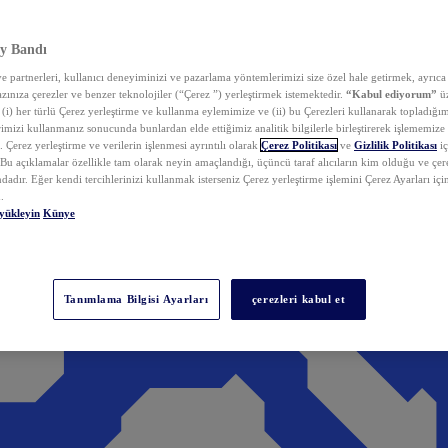
y Bandı
 partnerleri, kullanıcı deneyiminizi ve pazarlama yöntemlerimizi size özel hale getirmek, ayrıca 
zınıza çerezler ve benzer teknolojiler (“Çerez ”) yerleştirmek istemektedir.
“Kabul ediyorum”
üz
 (i) her türlü Çerez yerleştirme ve kullanma eylemimize ve (ii) bu Çerezleri kullanarak topladığım
rimizi kullanmanız sonucunda bunlardan elde ettiğimiz analitik bilgilerle birleştirerek işlememize
 Çerez yerleştirme ve verilerin işlenmesi ayrıntılı olarak
Çerez Politikası
ve
Gizlilik Politikası
iç
. Bu açıklamalar özellikle tam olarak neyin amaçlandığı, üçüncü taraf alıcıların kim olduğu ve çe
dadır. Eğer kendi tercihlerinizi kullanmak isterseniz Çerez yerleştirme işlemini Çerez Ayarları içi
.
yükleyin
Künye
Tanımlama Bilgisi Ayarları
çerezleri kabul et