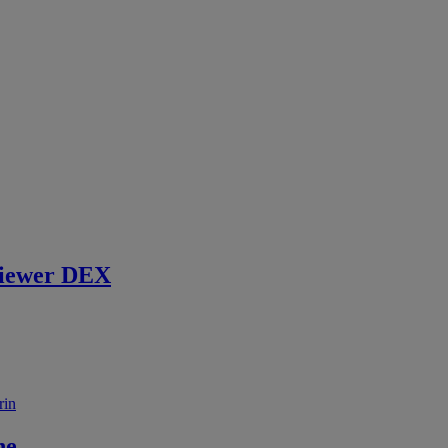
iewer DEX
rin
ne