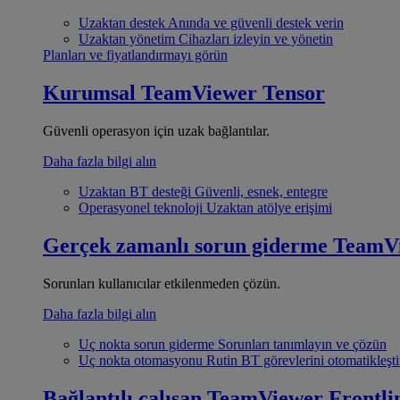
Uzaktan destek
Anında ve güvenli destek verin
Uzaktan yönetim
Cihazları izleyin ve yönetin
Planları ve fiyatlandırmayı görün
Kurumsal
TeamViewer Tensor
Güvenli operasyon için uzak bağlantılar.
Daha fazla bilgi alın
Uzaktan BT desteği
Güvenli, esnek, entegre
Operasyonel teknoloji
Uzaktan atölye erişimi
Gerçek zamanlı sorun giderme
TeamV
Sorunları kullanıcılar etkilenmeden çözün.
Daha fazla bilgi alın
Uç nokta sorun giderme
Sorunları tanımlayın ve çözün
Uç nokta otomasyonu
Rutin BT görevlerini otomatikleşti
Bağlantılı çalışan
TeamViewer Frontli