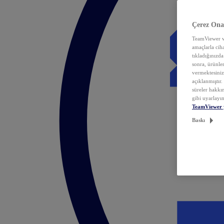
Çerez Ona
TeamViewer ve
amaçlarla ciha
tıkladığınızda
sonra, ürünle
vermektesiniz.
açıklanmıştır
süreler hakkın
gibi uyarlayın
TeamViewer 
Baskı