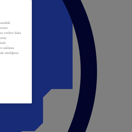
analitik
erine
ız verileri daha
 onay
inde
rez saklama
nde istediğiniz