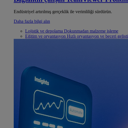
Endüstriyel artırılmış gerçeklik ile verimliliği sürdürün.
Daha fazla bilgi alın
Lojistik ve depolama
Dokunmadan malzeme işleme
Eğitim ve oryantasyon
Hızlı oryantasyon ve beceri gelişt