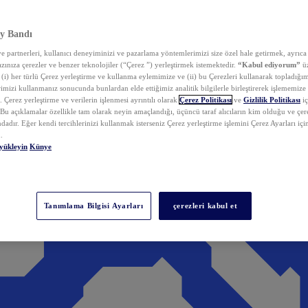
y Bandı
 partnerleri, kullanıcı deneyiminizi ve pazarlama yöntemlerimizi size özel hale getirmek, ayrıca 
zınıza çerezler ve benzer teknolojiler (“Çerez ”) yerleştirmek istemektedir.
“Kabul ediyorum”
üz
 (i) her türlü Çerez yerleştirme ve kullanma eylemimize ve (ii) bu Çerezleri kullanarak topladığım
rimizi kullanmanız sonucunda bunlardan elde ettiğimiz analitik bilgilerle birleştirerek işlememize
 Çerez yerleştirme ve verilerin işlenmesi ayrıntılı olarak
Çerez Politikası
ve
Gizlilik Politikası
iç
. Bu açıklamalar özellikle tam olarak neyin amaçlandığı, üçüncü taraf alıcıların kim olduğu ve çe
dadır. Eğer kendi tercihlerinizi kullanmak isterseniz Çerez yerleştirme işlemini Çerez Ayarları içi
.
yükleyin
Künye
Tanımlama Bilgisi Ayarları
çerezleri kabul et