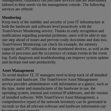
Management, customers can purchase services that are individually
tailored to their needs via the management console. The following
services are offered:
Monitoring
Keep track of the stability and security of your IT infrastructure at
both the hardware and software level proactively with the
TeamViewer Monitoring service. Thanks to early recognition and
notifications regarding potential problems, users will be able to stay
one step ahead of issues and prevent costly downtime and data loss.
TeamViewer Monitoring can check for example, the memory
capacity and CPU utilization of the monitored devices, as well as the
status of processes and the occurrence of certain events in the event
log. Early diagnosis and troubleshooting can improve system uptime
and increase end-user productivity.
Asset Management
To avoid shadow IT, IT managers need to keep track of all installed
software and hardware. The TeamViewer Asset Management
service provides administrators with information at a glance, such as
the type, name and manufacturer of the hardware in use, the
operating system, internal and external IP addresses, and the version
of installed software. With TeamViewer Asset Management, a
comprehensive report of the network inventory can be generated in
seconds so that all relevant software and hardware information can
be viewed and assessed.