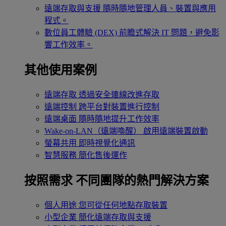
遠端存取與支援
隨時隨地管理人員、裝置與應用
程式。
數位員工體驗 (DEX)
前瞻式解決 IT 問題，避免影
響工作效率。
其他使用案例
遠端存取
透過安全連線改進存取
遠端控制
跨平台對裝置進行控制
遠端桌面
隨時隨地提升工作效率
Wake-on-LAN（遠端喚醒）
啟用遠端裝置啟動
螢幕共用
即時視覺化通訊
智慧服務
簡化售後運作
按照需求
不同團隊的熱門解決方案
個人用途
您可從任何地點存取裝置
小型企業
簡化遠端存取與支援