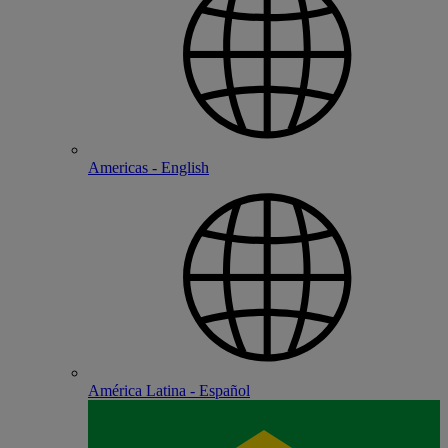
Americas - English
América Latina - Español